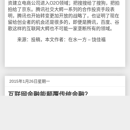
资建立电商公司进入O2O领域；把搜搜给了搜狗，把拍
拍给了京东。腾讯社交大鳄一系列的合作投资手段表
明，腾讯也开始转变更加开放的战略了，也证明了现在
留给创业者的机会还是很多的，即便是腾讯，百度、谷
歌这样的互联网大鳄也不可能一家垄断所有的领域。
来源：投稿，本文作者：在水一方 – 饶佳福
2015年1月26日星期一
互联网金融能颠覆传统金融？
自余额宝出现之后，在互联网金融的普及度上发挥
了重大的作用，与此同时，借着余额宝这股东风，P2P
网贷、众筹等互联网金融相关产业也火起来。在这种情
况下，关于互联网金融与传统金融的观点都蹦了出来，