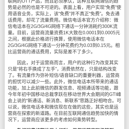
联网的OTT产品，而且必须承认，这种互联网通信的趋
势是必然的也是不可逆的。表面上看，用户实现“免费”使
用语音业务，实际上，该“免费”并不真正“免费”。免去通
话费用，却花了流量费用。微信电话本官方介绍称：微
信电话本在2G/3G/4G网络下通话一分钟消耗约300K流
量。目前，运营商流量资费1K大致在0.0001到0.0005元
之间，根据此价格进行换算，使用微信电话本在
2G/3G/4G网络下通话一分钟花费约为0.03到0.15元。相
比运营商的通话费用，实际是差不了多少。
因此，对于运营商而言，用户的这种行为改变其实
只是“将右手换成了左手”，消费依然在，只是结构改变
了。有流量作为弥补短信/语音缺口的重要利器，运营商
的担忧可以减少一些。此外，微信电话本所带来的通话
功能，加上此前微信的群发信息、视频通话等功能，跟
今年年初中国移动总裁李跃在移动世界大会期间的GTI峰
会上说的“新通话、新消息、新联系”思路正好相吻合。可
以说，微信电话本和微信现在在做的这些，其实也是运
营商在探索的新道路。在目前互联网通信趋势加快的情
况下，运营商应该更多的考虑如何乘势转型。