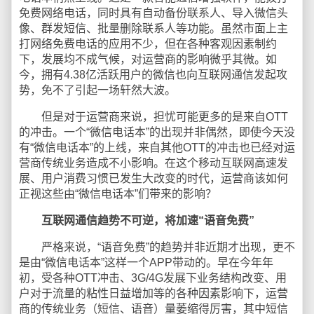
免费网络电话，同时具有自动备份联系人、导入微信头
像、群发短信、批量删除联系人等功能。虽然市面上主
打网络免费电话的应用不少，但在各种客观因素制约
下，发展均不成气候，对运营商的影响微乎其微。如
今，拥有4.38亿活跃用户的微信也向互联网通信发起攻
势，免不了引起一场轩然大波。
但是对于运营商来说，担忧可能更多的是来自OTT
的冲击。一个“微信电话本”的出现并非偶然，即使今天没
有“微信电话本”的上线，来自其他OTT的冲击也已经对运
营商传统业务造成不小影响。在这个移动互联网高速发
展、用户消费习惯已发生大改变的时代，运营商该如何
正视这些由“微信电话本”们带来的影响？
互联网通信趋势不可逆，将加速“语音免费”
严格来说，“语音免费”的趋势并非近期才出现，更不
是由“微信电话本”这样一个APP带动的。早在今年年
初，受各种OTT冲击、3G/4G发展下业务结构改变、用
户对于流量的粘性日益增加等的各种因素影响下，运营
商的传统业务（短信、语音）量萎缩得厉害，其中短信