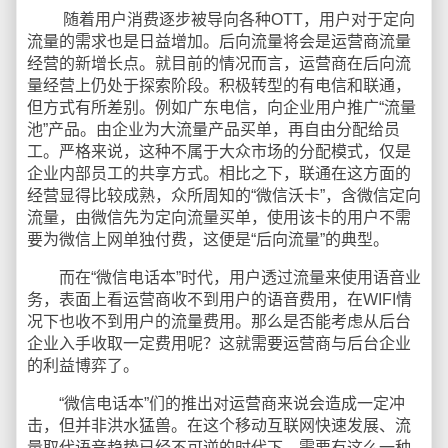
随着用户消费逐步被导向各种OTT，用户对于定向
流量的需求也是日益增加。后向流量将会是运营商流量
经营的新增长点。就目前的情况而言，运营商在后向流
量经营上仍处于探索阶段。积极转型的有电信和联通，
但方式有所差别。例如广东电信，向企业用户推广“流量
池”产品。由企业为大流量产品买单，再自由分配给员
工。严格来说，这种不属于大众市场的分配模式，仅是
企业内部员工的共享方式。相比之下，联通在这方面的
经营显得比较成熟，众所周知的“微信沃卡”，含微信定向
流量，由微信先为定向流量买单，使用该卡的用户不需
要为微信上网单独付费，这便是“后向流量”的典型。
而在“微信电话本”时代，用户透过流量来使用语音业
务，表面上看运营商收不到用户的语音费用，在WIFI情
况下也收不到用户的流量费用。那么是否能考虑从后台
企业入手收取一定费用呢？这就需要运营商与后台企业
的利益博弈了。
“微信电话本”们的推出对运营商来说会造成一定冲
击，但并非洪水猛兽。在这个移动互联网快速发展、流
量取代语音趋势已经不可逆的时代下，需要有这么一种