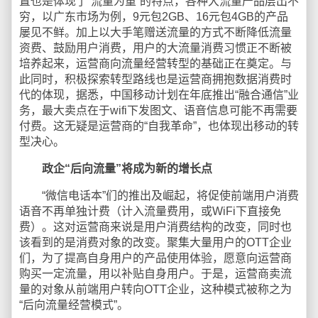
置也是体现了“流量为重”的特点，各种大流量产品层出不
穷，以广东市场为例，9元包2GB、16元包4GB的产品
屡见不鲜。加上以大手笔赠送流量的方式不断降低流量
资费、鼓励用户消费，用户的大流量消费习惯正不断被
培养起来，运营商向流量经营转型的基础正在奠定。与
此同时，积极探索转型路线也是运营商拥抱数据消费时
代的体现，据悉，中国移动计划在年底推出“融合通信”业
务，最大卖点在于wifi下发图文、语音信息可能不再需要
付费。这无疑是运营商的“自我革命”，也体现出移动的转
型决心。
政企“后向流量”将成为新的增长点
“微信电话本”们的推出及崛起，将促使前端用户消费
语音不再单独计费（计入流量费用，或WiFi下直接免
费）。这对运营商来说是用户消费结构的改变，同时也
该看到的是消费对象的改变。聚集大量用户的OTT企业
们，为了提高自身用户的产品使用体验，愿意向运营商
购买一定流量，用以补贴自身用户。于是，运营商卖流
量的对象从前端用户转向OTT企业，这种模式被称之为
“后向流量经营模式”。