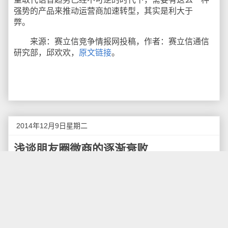
强势的产品来推动运营商加速转型，其实是利大于
弊。
来源：赛立信竞争情报网投稿，作者：赛立信通信
研究部，邱欢欢，
原文链接
。
2014年12月9日星期二
浅谈朋友圈微商的逐渐衰败
朋友圈的微信广告是火了一阵又一阵，伴随着微信
的产出，各路大神都围上来营销的营销、发鸡汤文的发
鸡汤文、招代理的招代理，一篇欣欣向荣的迹象，跟当
年的微博有过之而无不及，各类培训、化妆品、面膜商
更是见缝插针，让所有凡是能够拿起手机的妹子垂涎三
尺的相信微信朋友圈只要发发广告就能够大把大把的钞