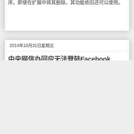
序，即使在扩展中将其删除，其功能依旧还可以使用。
2014年10月31日星期五
中央网信办回应无法登陆Facebook
据中国青年报报道，2014年10月30日下午，中宣部
副部长、中央网信办主任鲁炜在首届世界互联网大会新
闻发布会上回应“为什么Facebook等国外网站在中国无
法访问”等问题。
鲁炜首先说：“我没有用过这些网站，我不知道是不
是被关闭，但是我想这样的情况肯定是存在的。我想要
说明的是，我们的管理都是按照中国的法律进行，我们
的一切措施都是为了维护中国的互联网安全和中国消费
者的权益。”