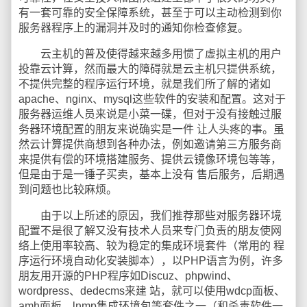
有一套可靠的安全保障系统，甚至于可以主动检测到你
服务器程序上的漏洞并及时的通知你检查修复。
云主机的普及使得越来越多用惯了虚拟主机的用户
投靠云计算，然而最大的障碍就是云主机只提供系统，
不提供完整的程序运行环境，就是我们所了解的诸如
apache、nginx、mysql这些软件的安装和配置。这对于
服务器运维人员来说是小菜一碟，但对于没有接触过服
务器环境配置的朋友来说确实是一件 让人头疼的事。虽
然云计算提供商想到各种办法，例如邀请第三方服务商
来提供有偿的环境搭建服务、提供云镜像环境包等等，
但是由于是一锤子买卖，基本上没有 售后服务，后期遇
到问题也比较麻烦。
由于以上所述的原因，我们推荐那些对服务器环境
配置不是很了解又没有技术人员来专门负责的朋友使网
络上使用率较高、较为稳定的集成环境套件（常用的 程
序运行环境自动化安装脚本），以PHP语言为例，许多
朋友用开源的PHP程序如Discuz、phpwind、
wordpress、dedecms来建 站，就可以使用wdcp面板、
amh面板、lnmp集成环境包等套件之一（和杀毒软件一