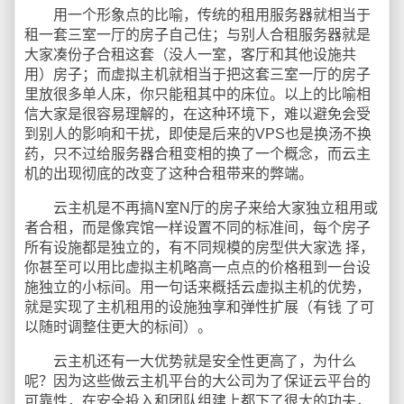
用一个形象点的比喻，传统的租用服务器就相当于
租一套三室一厅的房子自己住；与别人合租服务器就是
大家凑份子合租这套（没人一室，客厅和其他设施共
用）房子；而虚拟主机就相当于把这套三室一厅的房子
里放很多单人床，你只能租其中的床位。以上的比喻相
信大家是很容易理解的，在这种环境下，难以避免会受
到别人的影响和干扰，即使是后来的VPS也是换汤不换
药，只不过给服务器合租变相的换了一个概念，而云主
机的出现彻底的改变了这种合租带来的弊端。
云主机是不再搞N室N厅的房子来给大家独立租用或
者合租，而是像宾馆一样设置不同的标准间，每个房子
所有设施都是独立的，有不同规模的房型供大家选 择，
你甚至可以用比虚拟主机略高一点点的价格租到一台设
施独立的小标间。用一句话来概括云虚拟主机的优势，
就是实现了主机租用的设施独享和弹性扩展（有钱 了可
以随时调整住更大的标间）。
云主机还有一大优势就是安全性更高了，为什么
呢？因为这些做云主机平台的大公司为了保证云平台的
可靠性，在安全投入和团队组建上都下了很大的功夫，