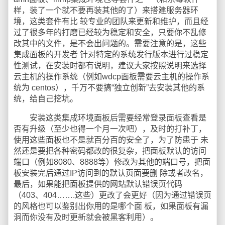
样，装了一个就不要再装其他的了）来搭建服务器环
境，这类套件有比 较专业的团队来更新和维护，而且经
过了很多年的打磨已经较为稳定和安全，只要你不乱修
改其中的文件，是不会出问题的。需要注意的是，这些
集成面板的开发者 针对特定的系统发行版本进行过稳定
性测试，在安装时都有说明，建议大家按照说明来选择
云主机的操作系统（例如wdcp面板需要云主机的操作系
统为 centos），千万不要搞“独立创新”去安装其他的系
统，给自己挖坑。
安装这类集成环境面板后需要经常登录面板查看是
否有升级（至少也得一个月一次吧），及时的打补丁，
使用这些面板也不是就百分百的安全了，为了防患于 未
然还是要把各种密码都改的很复杂，把面板默认的访问
端口（例如8080、8888等）修改为其他的端口号，把面
板安装完后通过IP访问到的默认页面要删 除或者改名，
最后，如果能把面板提供的网站默认错误页代码
（403、404…….这些）更改了会更好（因为通过错误页
的风格也可以鉴别出你用的是哪个面 板，如果面板有漏
洞而你没有及时更新就会被黑客利用）。