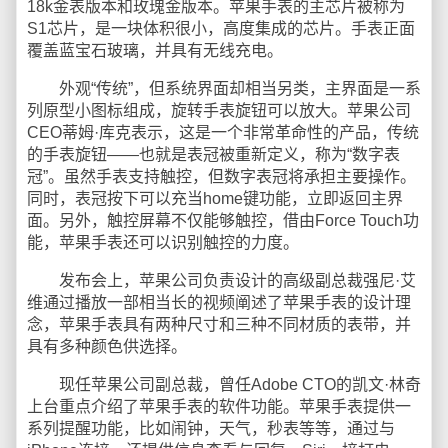
18k金表版本和玫瑰金版本。苹果手表的主芯片被称为
S1芯片，是一块体积很小，高度集成的芯片。手表正面
覆盖蓝宝石玻璃，并具有无线充电。
外观“传统”，但系统界面却相当另类，主界面是一系
列原型小图标组成，旋转手表旋钮可以放大。苹果公司
CEO蒂姆·库克表示，这是一个非常革命性的产品，传统
的手表旋钮——也就是表冠被重新定义，称为“数字表
冠”。虽然手表支持触控，但数字表冠将承担主要操作。
同时，表冠按下可以充当home键功能，立即返回主界
面。另外，触控屏幕不仅能够触控，借由Force Touch功
能，苹果手表还可以识别触控的力度。
发布会上，苹果公司负责设计的高级副总裁强尼·艾
维通过播放一部相当长的视频阐述了苹果手表的设计理
念，苹果手表具有两种尺寸和三种不同材质的表带，并
具有多种颜色供选择。
现任苹果公司副总裁，曾任Adobe CTO的凯文·林奇
上台重点介绍了苹果手表的软件功能。苹果手表提供一
系列提醒功能，比如闹钟，天气，秒表等等，通过与