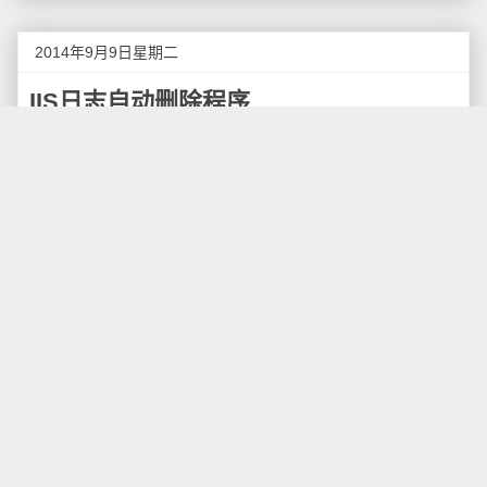
2014年9月9日星期二
IIS日志自动删除程序
很多使用Windows IIS的站长可能都会遇到这个问
题，就是服务器的IIS日志增长经常会导致磁盘空间被占
满，而IIS也没有自动删除日志的功能，因此需要经常关
注即时清理日志，因此我这里就介绍一个能够自动删除
IIS日志的程序。
这个删除程序的功能很简单，每天自动删除N天前
的日志（时间根据情况自己设置，一般设置为30天），
可以使用DOS批处理或VBS脚本来实现。
在下边的解决方案里请大家可以选择适合自己的，
总体设计思路是这样的：
IIS日志文件的格式是：ex年月日.log 比如：
ex071116.log