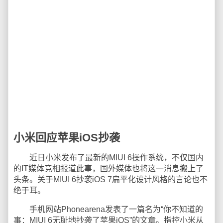
小米回应苹果iOS抄袭
近日小米发布了最新的MIUI 6操作系统，不仅国内
的IT媒体竞相报道此事，国外媒体也将这一消息搬上了
头条。关于MIUI 6抄袭iOS 7扁平化设计风格的言论也不
绝于耳。
手机网站Phonearena发表了一篇名为“你不知道的
事：MIUI 6无耻地抄袭了苹果iOS”的文章。指控小米从