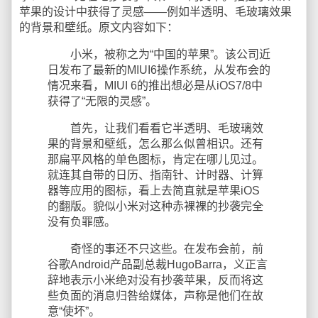
苹果的设计中获得了灵感——例如半透明、毛玻璃效果
的背景和壁纸。原文内容如下：
小米，被称之为“中国的苹果”。该公司近
日发布了最新的MIUI6操作系统，从发布会的
情况来看，MIUI 6的推出想必是从iOS7/8中
获得了“无限的灵感”。
首先，让我们看看它半透明、毛玻璃效
果的背景和壁纸，怎么那么似曾相识。还有
那扁平风格的单色图标，肯定在哪儿见过。
就连其自带的日历、指南针、计时器、计算
器等应用的图标，看上去简直就是苹果iOS
的翻版。貌似小米对这种赤裸裸的抄袭完全
没有负罪感。
奇怪的事还不只这些。在发布会前，前
谷歌Android产品副总裁HugoBarra，义正言
辞地表示小米绝对没有抄袭苹果，反而将这
些负面的消息归咎给媒体，声称是他们在故
意“使坏”。