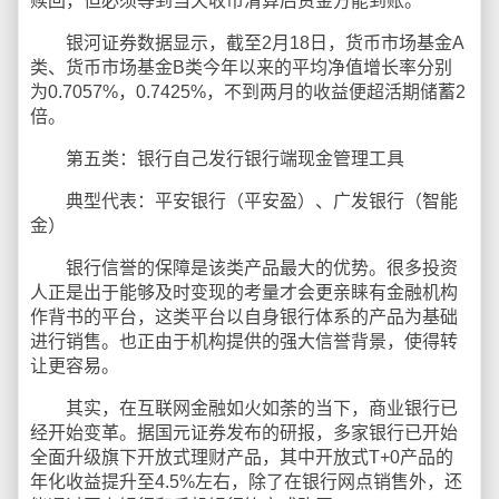
赎回，但必须等到当天收市清算后资金方能到账。
银河证券数据显示，截至2月18日，货币市场基金A
类、货币市场基金B类今年以来的平均净值增长率分别
为0.7057%，0.7425%，不到两月的收益便超活期储蓄2
倍。
第五类：银行自己发行银行端现金管理工具
典型代表：平安银行（平安盈）、广发银行（智能
金）
银行信誉的保障是该类产品最大的优势。很多投资
人正是出于能够及时变现的考量才会更亲睐有金融机构
作背书的平台，这类平台以自身银行体系的产品为基础
进行销售。也正由于机构提供的强大信誉背景，使得转
让更容易。
其实，在互联网金融如火如荼的当下，商业银行已
经开始变革。据国元证券发布的研报，多家银行已开始
全面升级旗下开放式理财产品，其中开放式T+0产品的
年化收益提升至4.5%左右，除了在银行网点销售外，还