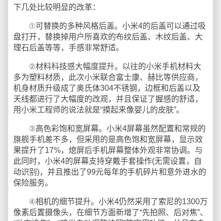
下几处比较明显的改革：
①可替换的多种风格后盖。小米4的后盖可以通过吸
盘打开，替换掉用户所喜欢的布纹后盖、木纹后盖、大
理石后盖等等，手感非常舒适。
②材料科技感大幅度提升。以往的小米手机材料大
多为塑料材质，此次小米联合富士康、赫比等供应商，
机身材质升级成了奥氏体304不锈钢，边框和后盖以及
天线都进行了大幅度的改观，并且保证了握感的舒适，
用小米工程师的说法就是“摸起来像婴儿的皮肤”。
③高色彩饱和宽屏幕。小米4屏幕虽然配置和常规的
旗舰手机差不多，但采用的是高色饱和宽屏幕，显示效
果提升了17%，熄屏后手机屏幕整体外观非常协调。与
此同时，小米4的屏幕支持穿戴手套操作(无需设置，自
动识别)，并且推出了99元每年的手机碎片和意外进水的
保险服务。
④相机的细节提升。小米4仍然采用了索尼的1300万
像素后置摄像头，在细节方面新增了“先拍照、后对焦”、