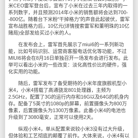
米CEO雷军登台后，宣布了小米在过去三年内取得的一
系列数字，并且预测2014年小米的销售额将会达到700-
-800亿。随着台下米粉“干掉格力”的声音此起彼伏，雷军
宣布战胜格力后，10亿元(详情搜索雷军和董明珠的10亿
赌局)全部发给买过小米的人。
在发布会上，雷军首先展示了miui6的一系列新功
能，比如号码识别、运营商客服电话优化等功能，不过
MIUI6将会在8月16日单独召开一场发布会进行发布。此
举可以看出小米的一些改变：淡化高性价比的硬件，强
化实用的功能。
随后，雷军发布了备受期待的小米年度旗舰机型小
米4，小米4搭载了高通骁龙801处理器，主频为
2.5GHz，配置了3G的运行内存和16G以及64G的机身内
存。配备了5英寸的1080p的屏幕，前置摄像头为800万
像素，后置摄像头为1300万像素。此番小米4的电池也
升级到了3080毫安，正常可以使用2天。
纵观小米4，单从配置来说较小米3没有过大升级，
但体验和工艺彻底的颠覆了前作。大体来说，小米4有以