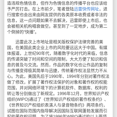
造违规色情信息，但作为色情信息的传播平台也应该给
予严厉打击。在上市前夕，笔者登陆
迅雷快传网址
，进
行搜索也会出来由网友提供的各类原本收费或者非法的
信息，这一点问题如果不去解决，迅雷即使上市后，也
会被相关机构唱衰做空。甚至到了一定地步，成为第二
个倒掉的“快播”。
迅雷此次上市地址是相关版权保护法律完善的美
国，在美国此类企业上市的风险要远远大于中国。有媒
体报道，上世纪90年代，随着数字化时代的来临，信息
的传递突破了时间和空间的限制，大大方便了知识和信
息的普及与交流。然而，作品的数字化也让作品的复制
与传播变得极其简单与迅捷，传统著作权法显然力不从
心。为此，美国先后于1990年、1994年分别对著作权法
做了修改，扩展了著作权法保护的对象和著作权的权能
范围，并对网络环境下的计算机软件、数据库、权利的
转让等分别做出了新规定。1996年12月，世界知识产权
组织(WIPO)通过了《世界知识产权组织著作权条约》、
《世界知识产权组织表演人与录音物条约》两项条约，
试图在国际范围内指导解决因国际互联网蓬勃发展而引
起的著作权问题。为了将1996年WIPO通过的以上两项