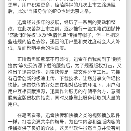
更早，用户积累更多，磕磕绊绊的几次上市之路遇阻
后，此次“自降身价”的IPO也是无奈之举。
迅雷经过多年的发展，经历了一系列的变动和整
改，在此次苦熬上市之前，逐步推行一些策略试图抛掉
“盗版”和“侵权”以及“色情信息”传播等帽子，但一旦把这
些违规的信息去除，迅雷的用户量和关注度就会大大降
低，反而影响平台的活跃度。
正所谓鱼和熊掌不可兼得，迅雷在自我阉割了“狗狗
搜索”等免费资源下载的服务后，为了规避版权打击，又
推出了迅雷快传。迅雷快传是一款文件分享工具。它拥
有迅雷创新的极速上传、下载技术，让您分享文件轻松
快捷。迅雷快传的好处是在相对私密的环境下，用户和
用户互相贡献资源，迅雷作为服务的存储平台方，意图
脱离盗版侵权的指责，同时又能靠此服务获取到大量的
用户。
在笔者看来，迅雷快传和快播之类的视频播放软件
一样，打着资源共享的旗号，为色情内容和盗版内容的
传播提供了良好的介质，这类型软件虽然自身并没有制