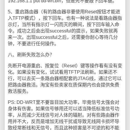
192.168.1.1 put dd-wrt.bin，但是先不要敲下回车键。
5、重启路由器（有的路由器非要使用Reset按钮才能进
入TFTP模式），按下回车。也有一种说法是看路由器指
示灯，当所有指示灯一闪而灭的瞬间，按下回车输入命
令。成功之后会出现successful的提示，如果失败就再
来一次。出现successful之后，还需要你耐心等待几分
钟，不要进行任何操作。
八、刷新失败怎么办？
先断开电源重启、按复位（Reset）键等操作看有没有变
化。如果没有变化，试试看用TFTP法刷新。如果还不
行，可以去买一条路由器相配套的JTAG线，通过它可以
把路由器救活。淘宝有些卖家在质保期内也会提供免费
救活服务。
PS: DD-WRT里不要盲目加大功率，毕竟信号太强会对
身体有伤害。如果信号够用还可以适当降低标准信号功
率，从而减少无线信号对人体的辐射。对有些路由器作
用并不大，反而是增加无线干扰或导致无线网卡损坏导
致经常断线和无信号，而且这种损害是不可逆的和不能