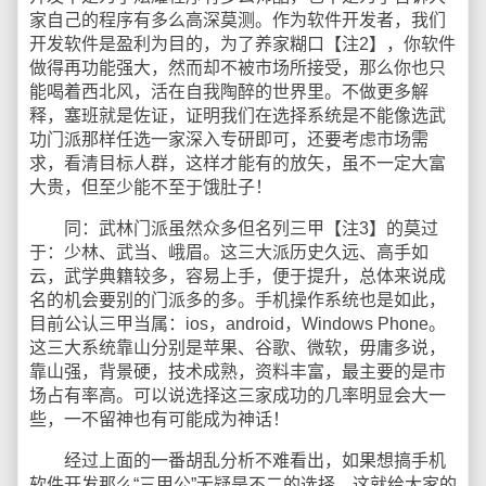
家自己的程序有多么高深莫测。作为软件开发者，我们
开发软件是盈利为目的，为了养家糊口【注2】，你软件
做得再功能强大，然而却不被市场所接受，那么你也只
能喝着西北风，活在自我陶醉的世界里。不做更多解
释，塞班就是佐证，证明我们在选择系统是不能像选武
功门派那样任选一家深入专研即可，还要考虑市场需
求，看清目标人群，这样才能有的放矢，虽不一定大富
大贵，但至少能不至于饿肚子！
同：武林门派虽然众多但名列三甲【注3】的莫过
于：少林、武当、峨眉。这三大派历史久远、高手如
云，武学典籍较多，容易上手，便于提升，总体来说成
名的机会要别的门派多的多。手机操作系统也是如此，
目前公认三甲当属：ios，android，Windows Phone。
这三大系统靠山分别是苹果、谷歌、微软，毋庸多说，
靠山强，背景硬，技术成熟，资料丰富，最主要的是市
场占有率高。可以说选择这三家成功的几率明显会大一
些，一不留神也有可能成为神话！
经过上面的一番胡乱分析不难看出，如果想搞手机
软件开发那么“三甲公”无疑是不二的选择。这就给大家的