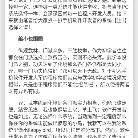
者无论是个人还是公司都面临着系统选择之惑。到底选
择哪一家，选择哪一类系统才能获得丰收，将与当年PC
系统选择一样，会深深困惑每一位程序开发人员。接下
来就由笔者给大家扒一扒手机软件开发者的系统【注1】
选择之道！
缩小包围圈
纵观武林，门派众多，不胜枚举，作为初学者往往
都会在门派选择上煞费苦心，实则不必头疼。武学本没
门派之别，功夫达到了化境那么各门各派都是大同小
异，哪一门功夫练得好了都可以天下无敌。对于初入手
机软件开发大军的程序猿们其实与武学初学者境况颇为
相似，只是由于程序猿们不能“沽名钓誉”，所以使得两者
既有异也有同。
异：武学练到化境则各门派实力相当，你能飞檐走
壁、踏雪无痕，我也能翻墙上房、草上飞；软件开发者
也是如此，无论选择什么系统，当熟练到一定程度那么
你在你的系统里能做出愤怒的小鸟，我就可以在我这系
统里做出flappy bird，所以同样是难分高下。然而，软件
开发不是为了炫耀程序有多么帅酷，也不是为了告诉大