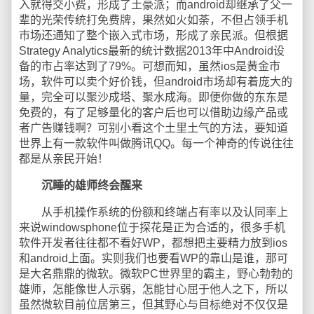
入就得交小费，形成了土豪派；而android却继承了父一
辈的光荣传统打免费牌，果然如火如荼，不但占领手机
市场还通知了整个嵌入式市场，形成了亲民派。但根据
Strategy Analytics最新的统计数据2013年中Android设
备的市占率达到了79%。可想而知，虽然ios是黄金市
场，软件可以卖个好价钱，但android市场却有着庞大的
量，完全可以聚沙成塔、聚水成海。即便你做的东东是
免费的，有了足够量化的客户后也可以借助边缘产品或
者广告赚钱啊？可别小看这个土里土气的方法，要知道
世界上有一款软件叫做腾讯QQ。每一个神奇的传说往往
都是从亲民开始！
沉睡的雄师终会醒来
从手机操作系统的份额和终端占有率以及认同率上
来说windowsphone位于探花是正为合适的，很多手机
软件开发者往往都不看好WP，都想把主要精力放到ios
和android上面。实则我们也要看WP的靠山是谁，那可
是大名鼎鼎的微软。微软PC世界里的霸主，野心勃勃的
雄师，怎能像世人示弱，怎能甘心屈于他人之下，所以
虽然微软目前位居第三，但其野心与目标绝对不仅仅是