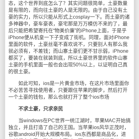
态，这个世界到底怎么了？其实问题很简单，土豪数量
是有限的，而向往土豪的人是无限的。由于自己没有土
豪的实力，所以只能从形式上cosplay一下。而土豪的诸
多神器中，豪车豪表，豪宅那是万万模仿不来的了，最
后只能把希望寄托在“物美价廉”的iPhone上面，于是乎
iPhone便从机皇一下子变成了街机。同理，面对iPhone
里面的软件，土豪丝毫不喜欢说不，只要别人有那么我
就必须有，不差钱；而山寨土豪们更不甘示弱，iPhone
都买了，要装在就装到底，所以土豪世界里的软件山寨
土豪的手机里面一般也会出现50%以上，以证明自己真
的很土豪。
如此可知，ios是一片黄金市场，在这片市场里面你
不必苦苦寻找使用者，只要跟住苹果的脚步，然后打开
一个土豪的钱包，那么也就打开了整个ios市场
不求土豪，只求亲民
当windows在PC世界一统江湖时，苹果MAC开始搞
独立，并且打造了自己的王国。当苹果ios风华正茂时，
谷歌android开始大规模布局。ios东西都是商品化，进