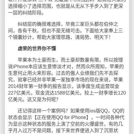
选择缩小了选择范围，也就是从无从下手步入到了更深
一层的纠结阶段。
纠结层的确很难选择，毕竟三家巨头都在伯仲之
间，各有千秋，但也不是无缝可击。下面给大家奉上三
个锦囊妙计，帮助大家理思路、清局势、明天下！
虚荣的世界你不懂
苹果本为土豪而生，而土豪却数量有限，所以按理
说iPhone本应该生意惨淡才对，然而众所周知，苹果的
生意何止用火来形容。过去的傲人业绩我们先不去探
究，就拿已经并非苹果一家独享市场的现在来说，苹果
2014财年第一财季的报告显示，该季度生成运营现金
227亿美元，现金流达1588亿美元，较上一财季增长120
亿美元。这又是为何呢？
还记得这样一个案例吗？如果使用ios版QQ，QQ的
状态会显示【正在使用QQ for iPhone】，一时间各种代
为显示这种状态的服务上演了空前的火爆盛世，有的几
乎月入过万不是问题，接下来世界便进入到了沉思状