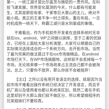
第一，一统江湖才是比尔盖茨与微软的一贯作风。在科
技飞速发展，世界变化莫测的今天，什么都有可能发
生，尤其是那些有爹、干爹等巨大靠山的主儿，绝对不
能小视。真正的王者不争一时之得失，重在布局，一旦
时机成熟一统天下、称霸江湖只是水到渠成的事情。
不难看出，作为手机软件开发者在选择系统时无非
就在ios、android、WP之间做以抉择，至于三者的优缺
点，已经在上面给大家分析清楚，大家可以根据自己的
实际情况选择适合的一个系统方向，去开拓市场。当然
了最为完美的做法莫过于在ios市场做精品，在android
市场打天下，在WP市场搞圈地，这样就不会丢掉每一个
市场，无论将来哪一个市场将来占主流自己都不会被淘
汰。总之，只要你不放弃，那么你就不会被抛弃！
【注1】之所以没有用开发语言的选择，就是因为当
前市场不难看出操作系统已经决定了开发语言，而且手
机厂商以及使用者也都以系统来区别，既然二者在手机
这里却别不大那么我们就不做区分，所以希望搞程序的
兄弟姐妹们不要较真。