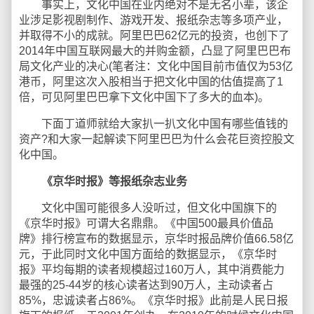
事实上，文化中国在业内绝对不是无名小辈，该企
业涉足影视剧制作、游戏开发、报纸杂志等多项产业，
并取得不小的成就。阿里巴巴62亿元的投资，也创下了
2014年中国互联网最大的并购金额，凸显了阿里巴巴布
局文化产业的决心(笔者注：文化中国目前市值仅为53亿
港币，阿里这次入股相当于把文化中国的估值提高了1
倍，可见阿里巴巴拿下文化中国下了多大的血本)。
下面丁道师就给大家扒一扒文化中国有哪些值钱的
资产?和大家一起解读下阿里巴巴为什么会花巨资控股文
化中国。
《京华时报》等报纸杂志业务
文化中国可能很多人没听过，但文化中国旗下的
《京华时报》可谓大名鼎鼎。《中国500最具价值品
牌》排行榜宣布的数据显示，京华时报品牌价值66.58亿
元，于此同时文化中国方面给的数据显示，《京华时
报》平均每期的读者规模超过160万人，其中消费能力
最强的25-44岁的核心读者达到90万人，主动读者占
85%，忠诚读者占86%。《京华时报》此前是人民日报