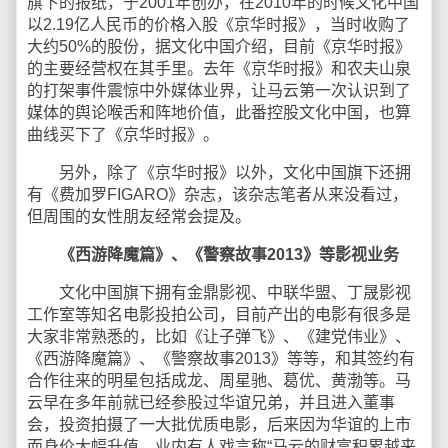
旗下的报纸，于2001年创办，在2010年的时候文化中国
以2.19亿人民币的价格入股《京华时报》，当时收购了
大约50%的股份，据文化中国介绍，目前《京华时报》
的主要经营权在其手里。去年《京华时报》和农夫山泉
的打架事件震惊中外媒体业界，让马云第一次认识到了
媒体的舆论喉舌和阵地价值，此番控股文化中国，也算
曲线买下了《京华时报》。
另外，除了《京华时报》以外，文化中国旗下还拥
有《费加罗FIGARO》杂志，该杂志笔者从来没看过，
但周围的女性朋友经常会提及。
《西游降魔篇》、《警察故事2013》等影视业务
文化中国旗下拥有金鼎影视、中联华盟、丁晟影视
工作室等知名电影投拍公司，目前产出的电影有很多是
大家非常熟悉的，比如《让子弹飞》、《建党伟业》、
《西游降魔篇》、《警察故事2013》等等，和其签约有
合作往来的明星包括成龙、周星驰、葛优、黄渤等。马
云早在多年前就已经参股过华谊兄弟，并且进入董事
会，投资拍摄了一大批优质电影，后来因为华谊的上市
而身价大幅升值，业内有人戏言称“马云的财富积累越来