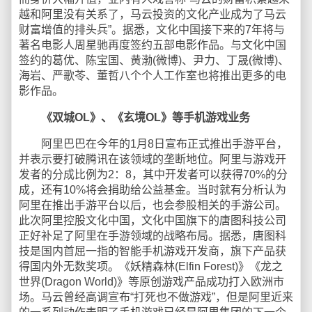
越和阿里没有关系了，马云投资的文化产业成为了马云
财富增值的排头兵”。据悉，文化中国接下来的7年将与
著名电影人周星驰再度签约五部电影作品。与文化中国
签约的葛优、陈宝国、黄渤(微博)、尹力、丁晟(微博)、
海岩、严歌苓、董哲八个个人工作室也将推出更多的电
影作品。
《双城OL》、《玄境OL》等手机游戏业务
阿里巴巴在今年的1月8日宣布正式推出手游平台，
并表示要打破腾讯在该领域的垄断地位。阿里与游戏开
发者的分成比例为2：8，其中开发者可以获得70%的分
成，还有10%将会捐助给公益基金。当时就有分析认为
阿里在推出手游平台以后，也会参股相关的手游公司。
此次阿里控股文化中国，文化中国旗下的唐图科技公司
正好补足了阿里在手游领域的战略布局。据悉，唐图科
技是国内首屈一指的智能手机游戏开发商，旗下产品获
得国内外无数奖项。《妖精森林(Elfin Forest)》《龙之
世界(Dragon World)》等原创游戏产品成功打入欧洲市
场。马云曾经高调宣布“打死也不做游戏”，但是阿里近来