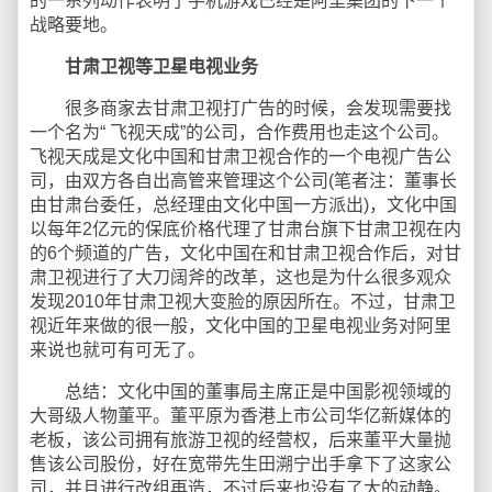
的一系列动作表明了手机游戏已经是阿里集团的下一个
战略要地。
甘肃卫视等卫星电视业务
很多商家去甘肃卫视打广告的时候，会发现需要找
一个名为“ 飞视天成”的公司，合作费用也走这个公司。
飞视天成是文化中国和甘肃卫视合作的一个电视广告公
司，由双方各自出高管来管理这个公司(笔者注：董事长
由甘肃台委任，总经理由文化中国一方派出)，文化中国
以每年2亿元的保底价格代理了甘肃台旗下甘肃卫视在内
的6个频道的广告，文化中国在和甘肃卫视合作后，对甘
肃卫视进行了大刀阔斧的改革，这也是为什么很多观众
发现2010年甘肃卫视大变脸的原因所在。不过，甘肃卫
视近年来做的很一般，文化中国的卫星电视业务对阿里
来说也就可有可无了。
总结：文化中国的董事局主席正是中国影视领域的
大哥级人物董平。董平原为香港上市公司华亿新媒体的
老板，该公司拥有旅游卫视的经营权，后来董平大量抛
售该公司股份，好在宽带先生田溯宁出手拿下了这家公
司，并且进行改组再造，不过后来也没有了大的动静。