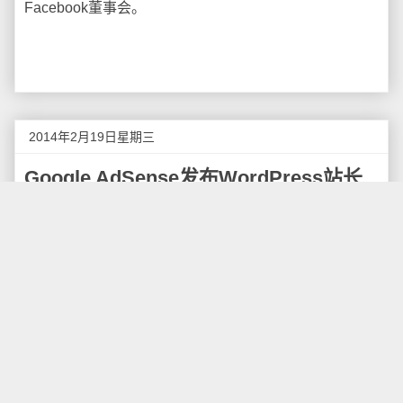
Facebook董事会。
2014年2月19日星期三
Google AdSense发布WordPress站长
插件
据Google黑板报报道，Google针对Wordpress平台
发布了一款支持Adsense的插件，名为“Google发布商插
件”，利用这一插件，发布商能够在WordPress网站中体
验更多全新功能。站长可以通过这款新插件直接在
WordPress平台中使用部分Google服务。
本次发布的是测试版插件，因此Google仍在尽力优
化插件的功能，以确保它在为数众多的WordPress网站
上都能正常运作。这是Google发布商插件的首个版本，