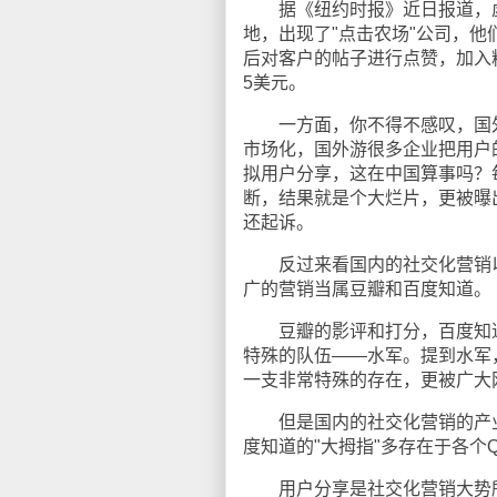
据《纽约时报》近日报道，虚
地，出现了"点击农场"公司，他们在T
后对客户的帖子进行点赞，加入
5美元。
一方面，你不得不感叹，国外
市场化，国外游很多企业把用户
拟用户分享，这在中国算事吗？
断，结果就是个大烂片，更被曝
还起诉。
反过来看国内的社交化营销以及
广的营销当属豆瓣和百度知道。
豆瓣的影评和打分，百度知道的
特殊的队伍——水军。提到水军
一支非常特殊的存在，更被广大网
但是国内的社交化营销的产业
度知道的"大拇指"多存在于各个
用户分享是社交化营销大势