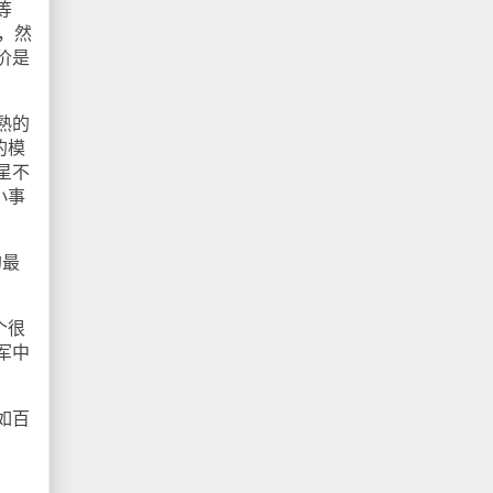
等
号，然
价是
熟的
的模
星不
小事
的最
个很
军中
如百