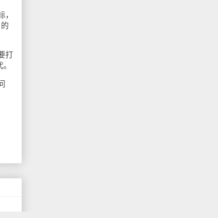
标，
户的
要打
代。
问