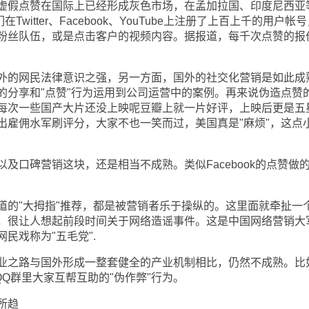
假点赞在国际上已经形成灰色市场，在孟加拉国、印度尼西亚
witter、Facebook、YouTube上注册了上百上千的用户帐
粉丝队伍，或是点击客户的视频内容。据报道，每千次点赞的报
的网民法律意识之强，另一方面，国外的社交化营销是如此成
的分享和"点赞"行为运用到公司运营中的案例。再来说伪造点赞
每次一些国产大片还没上映呢豆瓣上就一片好评，上映后更是五
出雇佣水军刷评分，大家不也一笑而过，美国真是"麻烦"，这点
口碑营销这块，还是相当不成熟。类似Facebook的点赞做
"大拇指"推荐，都是被营销者乐于操纵的。这里面就牵扯一
，很让人想起前段时间关于网络造谣事件。这是中国网络营销大
民戏称为"五毛党".
之路与国外形成一整套健全的产业机制相比，仍然不成熟。比
QQ群里大家互帮互助的"伪作弊"行为。
所趋