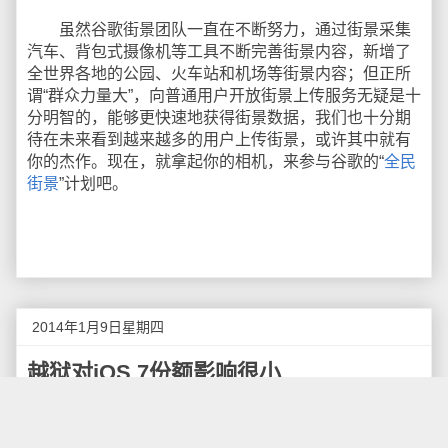
虽然谷歌街景团队一直在不断努力，通过街景采集
汽车、背包式摄像机等工具不断完善街景内容，新增了
全世界各地的公园、火车站和机场等街景内容；但正所
谓“群众力量大”，向普通用户开放街景上传服务无疑是十
分明智的，能够更快速地获得街景数据，我们也十分期
待在未来看到越来越多的用户上传街景，或许其中就有
你的杰作。现在，就拿起你的相机，来参与谷歌的“
全民
街景
”计划吧。
2014年1月9日星期四
越狱对iOS 7份额影响很小
2013年对苹果来说又是一个丰收之年。iPhone 5s
一经上市，便被土豪一族追捧得不亦可乎。苹果将中国