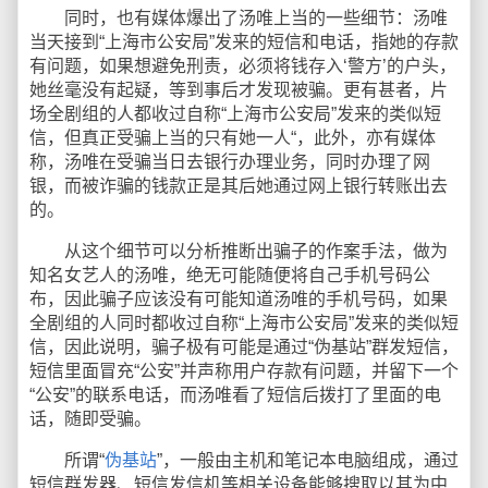
同时，也有媒体爆出了汤唯上当的一些细节：汤唯
当天接到“上海市公安局”发来的短信和电话，指她的存款
有问题，如果想避免刑责，必须将钱存入‘警方’的户头，
她丝毫没有起疑，等到事后才发现被骗。更有甚者，片
场全剧组的人都收过自称“上海市公安局”发来的类似短
信，但真正受骗上当的只有她一人“，此外，亦有媒体
称，汤唯在受骗当日去银行办理业务，同时办理了网
银，而被诈骗的钱款正是其后她通过网上银行转账出去
的。
从这个细节可以分析推断出骗子的作案手法，做为
知名女艺人的汤唯，绝无可能随便将自己手机号码公
布，因此骗子应该没有可能知道汤唯的手机号码，如果
全剧组的人同时都收过自称“上海市公安局”发来的类似短
信，因此说明，骗子极有可能是通过“伪基站”群发短信，
短信里面冒充“公安”并声称用户存款有问题，并留下一个
“公安”的联系电话，而汤唯看了短信后拨打了里面的电
话，随即受骗。
所谓“
伪基站
”，一般由主机和笔记本电脑组成，通过
短信群发器、短信发信机等相关设备能够搜取以其为中