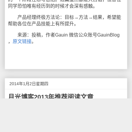
同学恐怕唯有经历到的时候才会深有感触。
产品经理终极方法论：目标→方法→结果，希望能
帮助各位在产品技能上有所提升。
来源：投稿，作者Gauin 微信公众账号GauinBlog
，
原文链接
。
2014年1月2日星期四
月光博客2013年推荐阅读文章
距去年总结的《
月光博客2012年推荐阅读文章
》已
经有一年多的时间了，现在，2013年已经过去，2014年
已经到来，为了让大家不错过任何一篇好文章，我这里
推荐一些2012年我觉得写的比较精彩、比较有意义的文