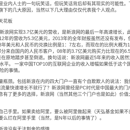
业内人士的一句玩笑话，但玩笑话背后却有其现实的可能性。
旗下的几大原因，当然以下几大理由仅仅代表我个人观点。
天花板
新浪网实现3.7亿美元的营收，是新浪网的最后一年高速增长，
12年的营收为5.3亿美元，2013年的全年财报虽然还没有发布，
008年美元和人民币的兑换比例是1：7左右，而现在的比例大概为
分来自国内的人民币客户，08年的3.7亿美元购买力比现在的6.
来在原地踏步甚至倒退。换句话说：新浪网最近5年来的收入居然
水平。 一家中国TOP10的互联网企业的收入增幅如果低于这个
危险的事情。
瓶颈。包括新浪在内的四大门户一直有个自欺欺人的说法：我
端流量快速增长不就行了？新浪网曾经是PC时代是中国最大的门
息有了更多的选择，新浪网（当然其他三个门户也是如此）价值
己手里。如果卖给阿里，要么被阿里做起来（天弘基金如果不
要么烂在阿里手里（当然，是N年以后的事情了）。
浪没有无法割舍的感情