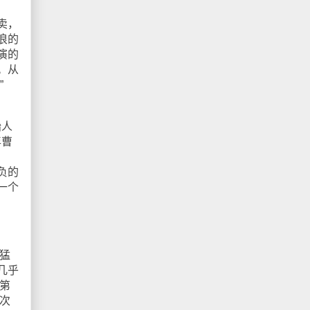
卖，
浪的
演的
。从
”
始人
年曹
负的
一个
猛
几乎
第
次