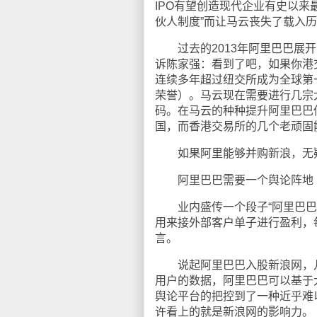
IPO有望创造现代企业有史以
伙人制度”而让马云丧失了载入
过去的2013年阿里巴巴展开
诉陈家强：看到了吧，如果你港
连续多年超过纽交所成为全球第一
荣誉）。马云现在需要进行几宗
码。在马云的种种提升阿里巴巴
国，而香港交易所的几个老顽固
如果阿里能够并购新浪，无疑
阿里巴巴需要一个舆论阵地
业内盛传一个段子“阿里巴巴
用来接外部客户单子进行盈利，
言。
说起阿里巴巴入股新浪网，几
用户的数据，阿里巴巴可以基于
舆论平台的把控到了一种近乎难
许看上的就是新浪网的影响力。