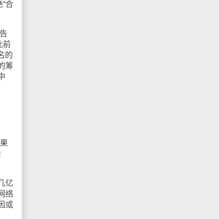
“合
告
此前
名的
的筹
中
果
虚
几亿
网络
因或