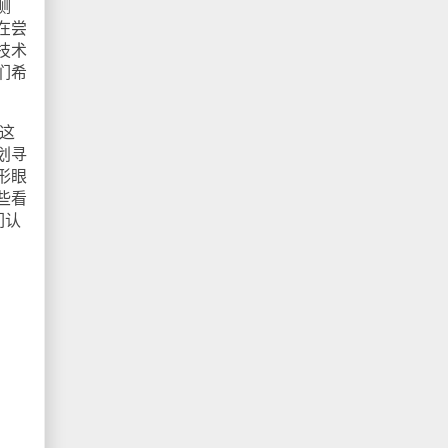
测
在尝
技术
们希
将这
划寻
形眼
些看
们认