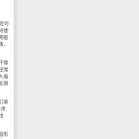
您可
将使
肾脏
路，
汗等
经常
人每
此很
们来
考虑
线
隐形