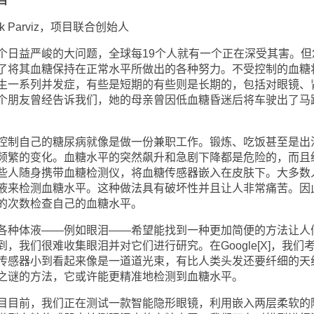
目
ak Parviz，项目联合创始人
日益严峻的大问题，全球每19个人就有一个正在深受其害。但
了将其血糖保持在正常水平所做出的各种努力。不受控制的血糖
生一系列并发症，有些是短期的有些则是长期的，包括对眼镜、
个朋友曾经告诉我们，她的母亲曾因低血糖昏迷后将车驶出了马
制自己的糖尿病就像是做一份兼职工作。锻炼、吃饭甚至是出
频繁的变化。血糖水平的突然飙升和急剧下降都是危险的，而且
些人随身携带血糖检测仪，将血糖传感器嵌入在皮肤下。大多数
液来检测血糖水平。这种做法具有破坏性并且让人非常痛苦。因
的次数检查自己的血糖水平。
种体液——例如眼泪——希望能找到一种更加简便的方法让人
，我们很难收集眼泪并对它们进行研究。在Google[X]，我们
传感器小到看起来像是一道道光束，有比人类头发还要纤细的天
之谜的方法，它或许能更精准地检测到血糖水平。
目前，我们正在测试一款智能隐形眼镜，利用嵌入两层柔软的