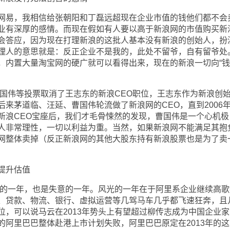
易，我相信给张朝阳和丁磊远超现在企业市值的钱他们都不会
业有深厚的感情。而现在假如有人要以高于新浪网的市值购买新
会答应，因为现在打理新浪的这批人基本没有新浪的创始人，扮
理人的意思就是：反正企业不是我的，此处不留爷，自有留爷处
，内置大量淘宝网的硬广就可以看得出来，现在的新浪一切向“钱
国伟等投票取消了王志东的新浪CEO职位，王志东作为新浪创
来茅道临、汪延、曹国伟轮流做了新浪网的CEO，直到2006
新浪CEO宝座后，我们才毛骨悚然的发现，曹国伟是一个心机极
人非常理性，一切以利益为重。当然，如果新浪网不能满足其抱
网整体卖掉（反正新浪网的其他大股东持有新浪股票也是为了卖
提升估值
的一年，也是失意的一年。风光的一年在于阿里系企业继续高歌
、贷款、物流、银行、虚拟运营等几驾马车几乎都飞速狂奔，且
位，可以说马云在2013年势头上有望超过柳传志成为中国企业家
的阿里巴巴整体赴港上市计划失败，阿里巴巴原定在2013年的这