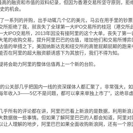
来最高的融资和市值的双料纪录，但因为香港交易所坚守原则，拒绝
历史的机会。
了一系列的并购，出手动辄几个亿的美元，马云在用手里的钞票
交所拒绝了我，就丧失了全球第一大IPO交易所的桂冠（港交所
大IPO交易所，2013年因没有接阿里的这个大单，丧失了第一
大笔的收购交易，提升阿里巴巴的估值，增加他们和交易所博弈
估值的举措之下，美国纳斯达克和纽交所的高管屁颠屁颠的跑来
能否在阿里的超大融资额诱惑下为其放行，我们不得为知。
将会助力阿里的整体估值再上一个新的台阶。
的公关部几乎把国内一线的资深媒体人都汇聚了，非常强大，如
每年收入3——5亿不是问题，都可以拿来单独上市了”，这绝非
乎所有的评论都在讲，阿里巴巴看上新浪的是数据，利用新浪
大数据做一些事情。但如果了解阿里巴巴的人都会知道，阿里对
以让人理解的地步，阿里巴巴如果全面收购新浪网，还有一个原