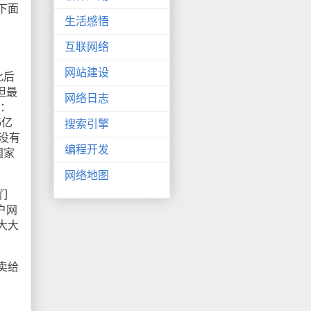
下面
生活感悟
互联网络
网站建设
此后
但最
网络日志
1：
5亿
搜索引擎
没有
编程开发
国家
网络地图
们
户网
大大
卖给