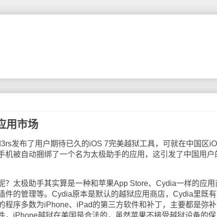
应用市场
3rs发布了用户期待已久的iOS 7完美越狱工具，可就在中国区iO
手机被自动捆绑了一个名为太极助手的应用，这引发了中国用户
极助手其实算是一种和苹果App Store、Cydia一样的应用
件的管理等。Cydia原本是默认的越狱应用商店，Cydia里既
序多数为iPhone、iPad的第三方软件和补丁，主要都是弥补i
，iPhone越狱在美国是合法的，虽然苹果不接受越狱设备的保