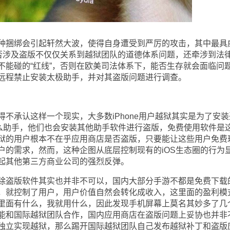
捆绑会引起轩然大波，使得自身遭受到严厉的攻击，其中最具
是否涉及盗版不仅仅关系到越狱团队的道德体系问题，还牵涉到法
不能碰的“红线”，否则在欧美司法体系下，能否生存就会面临问
远程禁止安装太极助手，并对其盗版问题进行调查。
承认这样一个现实，大多数iPhone用户越狱其实是为了安装
什么助手，他们也会安装其他助手软件进行盗版，免费使用软件是
狱的用户根本不在乎应用商店是否盗版，只要能让这些用户免费
户的需求，然而，这种企图从底层控制现有的iOS生态圈的行为
起其他第三方商业公司的强烈反弹。
盗版软件其实也并非不可以，国内大部分手游不都是免费下载
，就控制了用户，用户价值自然会转化成收入，这里面的盈利模
里面有什么，我就用什么，因此发现手机屏幕上莫名其妙多了几
能和国际越狱团队合作，国内应用商店在盗版问题上妥协也并非
独立实现越狱，那么踢开国际越狱团队自己发布越狱补丁和盗版