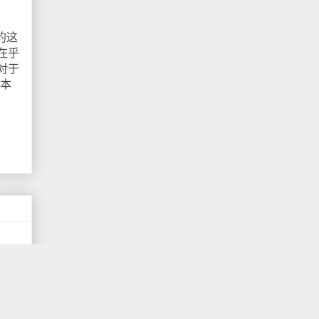
的这
在乎
对于
么本
3年
、