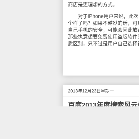
商店是更理想的方式。
对于iPhone用户来说，此次事
个样子吗？如果不越狱的话，可
自己手机的安全，可能会因此放
那些执意想要免费使用盗版软件的
质区别，只不过是用户自己选择
2013年12月23日星期一
百度2013年度搜索风
12月22日上午消息，百度201
十大热搜词”榜首，成为过去一
百度2013年搜索风云榜包括8