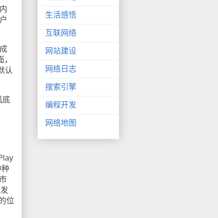
版内
生活感悟
用户
互联网络
a成
网站建设
面，
网络日志
默认
搜索引擎
机底
编程开发
、
网络地图
ay
种种
市
分发
三的位