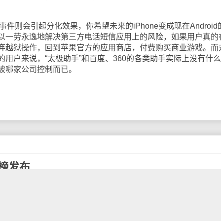
件则会引起分化效果，你希望未来的iPhone变成现在Android
以一劳永逸地解决第三方电话短信应用上的风险，如果用户真的
弃越狱操作，回到苹果官方的应用商店，付费购买商业游戏。而
用户来说，“太极助手”和百度、360的各类助手实际上没有什
被哪家公司控制而已。
云榜发布
3搜索风云榜昨晚在百度沸点晚会上公布，“天气”一词登上“201
年中国网民通过电脑和手机搜索点击出来的第一热词。
个主榜单和16个特色榜单，其中主榜单囊括2013十大搜索热词