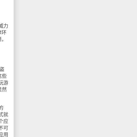
威力
律环
题，
盗
这些
玩游
显然
的
式就
个应
不可
应用