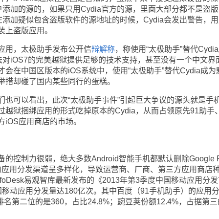
用户添加的源的，如果只用Cydia官方的源，里面大部分都不是盗
，在添加疑似包含盗版软件的源地址的时候，Cydia会发出警告，
装上盗版应用。
用，太极助手发布公开信
辩解称
，称使用“太极助手”替代Cydi
无法对iOS7的完美越狱提供足够的技术支持，甚至没有一个中文界
会在中国区版本的iOS系统中，使用“太极助手”替代Cydia成为
举措却碰了国内某些同行的蛋糕。
可以看出，此次“太极助手事件”引起巨大争议的源头就是手
越狱捆绑应用的形式吃掉原本的Cydia，从而占领原先91助手
官方iOS应用商店的市场。
力很弱，绝大多数Android智能手机都默认删除Google Pl
系统的应用分发渠道呈多样化，导致运营商、厂商、第三方应用商店
oDesk易观智库最新发布的《2013年第3季度中国移动应用分发
中国移动应用分发量达180亿次。其中百度（91手机助手）的应用
排名第二位的是360，占比24.8%；豌豆荚份额12.4%，占据第