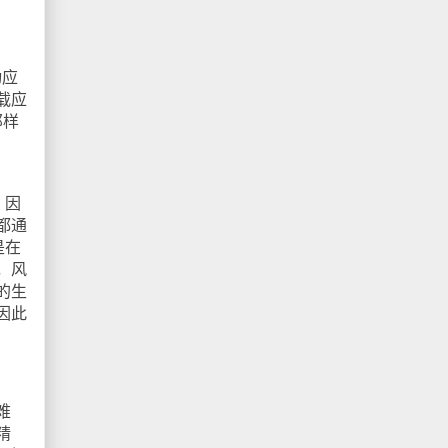
动应
载应
那样
，因
都通
是在
，风
的生
因此
难
精