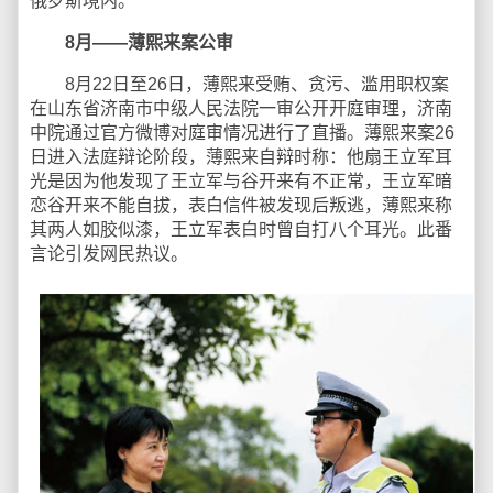
俄罗斯境内。
8月——薄熙来案公审
8月22日至26日，薄熙来受贿、贪污、滥用职权案
在山东省济南市中级人民法院一审公开开庭审理，济南
中院通过官方微博对庭审情况进行了直播。薄熙来案26
日进入法庭辩论阶段，薄熙来自辩时称：他扇王立军耳
光是因为他发现了王立军与谷开来有不正常，王立军暗
恋谷开来不能自拔，表白信件被发现后叛逃，薄熙来称
其两人如胶似漆，王立军表白时曾自打八个耳光。此番
言论引发网民热议。