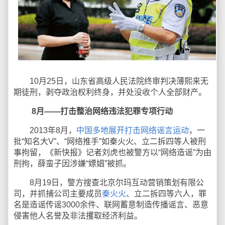
10月25日，山东省高级人民法院终审判决薄熙来无
期徒刑，剥夺政治权利终身，并处没收个人全部财产。
8月——打击整治网络违法犯罪专项行动
2013年8月，
中国多地展开打击网络谣言运动
，一
批“知名大V”、“网络推手”如秦火火、立二拆四等人被刑
事拘留，《新快报》记者刘虎也被警方以“网络造谣”为由
刑拘，薛蛮子因涉嫌“嫖娼”被抓。
8月19日，警方搜查北京尔玛互动营销策划有限公
司，并抓捕公司主要成员
秦火火
、立二拆四等六人，罪
名是造谣传谣3000余件、联网蓄意制造传播谣言、恶意
侵害他人名誉及非法攫取经济利益。