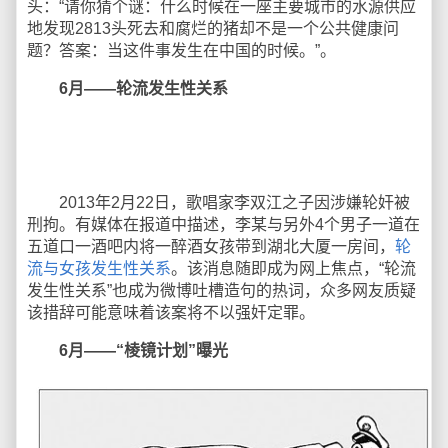
头：“请你猜个谜：什么时候在一座主要城市的水源供应
地发现2813头死去和腐烂的猪却不是一个公共健康问
题？答案：当这件事发生在中国的时候。”。
6月——轮流发生性关系
2013年2月22日，歌唱家李双江之子因涉嫌轮奸被
刑拘。有媒体在报道中描述，李某与另外4个男子一道在
五道口一酒吧内将一醉酒女孩带到湖北大厦一房间，
轮
流与女孩发生性关系
。该消息随即成为网上焦点，“轮流
发生性关系”也成为微博吐槽造句的热词，众多网友质疑
该措辞可能意味着该案将不以强奸定罪。
6月——“棱镜计划”曝光