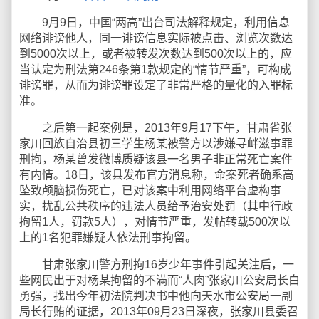
9月9日，中国“两高”出台司法解释规定，利用信息
网络诽谤他人，同一诽谤信息实际被点击、浏览次数达
到5000次以上，或者被转发次数达到500次以上的，应
当认定为刑法第246条第1款规定的“情节严重”，可构成
诽谤罪，从而为诽谤罪设定了非常严格的量化的入罪标
准。
之后第一起案例是，2013年9月17下午，甘肃省张
家川回族自治县初三学生杨某被警方以涉嫌寻衅滋事罪
刑拘，杨某曾发微博质疑该县一名男子非正常死亡案件
有内情。18日，该县发布官方消息称，命案死者确系高
坠致颅脑损伤死亡，已对该案中利用网络平台虚构事
实，扰乱公共秩序的违法人员给予治安处罚（其中行政
拘留1人，罚款5人），对情节严重，发帖转载500次以
上的1名犯罪嫌疑人依法刑事拘留。
甘肃张家川警方刑拘16岁少年事件引起关注后，一
些网民出于对杨某拘留的不满而“人肉”张家川公安局长白
勇强，找出今年初法院判决书中他向天水市公安局一副
局长行贿的证据，2013年09月23日深夜，张家川县委召