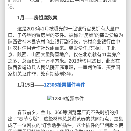
们整理一下思绪，一起回顾2013中国互联网上的大事
记。
1月——房姐腐败案
这是2013年1月被曝光的一起银行官员拥有大量户
口、于各地购置房屋的案件。被称为“房姐”的龚爱爱原为
陕西省神木县农村商业银行副行长，农村商业银行由中
国农村信用合作社改组而来。龚爱爱任职期间，于北
京、陕西、山西大量购置地产，仅在北京就有41套房产
之多，总面积近一万平方米。2013年9月29日，此案在
陕西省靖边县人民法院开庭审理，一审判伪造、买卖国
家机关证件罪，处有期徒刑3年。
1月15日——
12306抢票插件事件
春节前夕，金山、360等浏览器厂商不失时机的推
出了“春节专版”，这些林林总总浏览器的共同特点，是集
成了一位网友的“订票助手”插件。这个插件的早期版本使