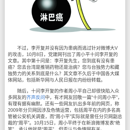
不过，李开复并没有因为患病而逃过针对微博大V
的攻击，10月8日，党建网刊出了周小平十问李开复的
文章。其中第十问是：李开复先生，您到底有没有患
癌？您去台湾是推销药物还是治病？您与台独势力和藏
独势力的关系到底是什么？其文章不久后于中国各大媒
体网站，包括新华网与人民日报在内纷纷转载。
随后，十问李开复的作者周小平自己却很快陷入众
多网友的
齐声反问
中，有才网友回敬一篇“十问周小平”，
有理有据有幽默。还有一些网友扒出多年前的网页，称
2009年分贝网因涉及色情运营，包括周平在内的多名高
管被公安机关调查，而“周小平”实际就是曾任分贝网副总
裁的“周平”。10月15日，周小平终于在新浪微博发表“绝
笔”，承认他就是“周平”，但否认与色情网有关。