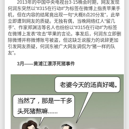
2013年的中国中央电视台3·15晚会时期，网友发现
何润东突然以“#315在行动#”为标签在微博上指责苹果手
机，但在内容的结尾竟出现一句“大概8点20分发”，此举
立即遭到网友的质疑。无独有偶，当晚网络红人“留几
手”、作家郑渊洁等名人也纷纷以“#315在行动#”为标签
在微博上发表“攻击”苹果的言论。事发后，何润东立即删
除微博并称微博账号被盗，但这缺乏说服力的说辞更加
引发网友质疑，何润东被广大网友调侃为“猪一样的队
友”。
3月——黄浦江漂浮死猪事件