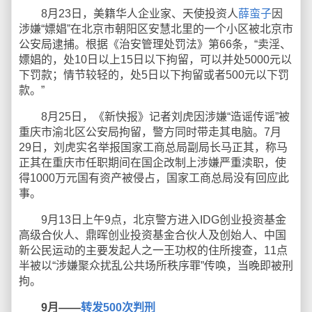
8月23日，美籍华人企业家、天使投资人
薛蛮子
因
涉嫌“嫖娼”在北京市朝阳区安慧北里的一个小区被北京市
公安局逮捕。根据《治安管理处罚法》第66条，“卖淫、
嫖娼的，处10日以上15日以下拘留，可以并处5000元以
下罚款；情节较轻的，处5日以下拘留或者500元以下罚
款。”
8月25日，《新快报》记者刘虎因涉嫌“造谣传谣”被
重庆市渝北区公安局拘留，警方同时带走其电脑。7月
29日，刘虎实名举报国家工商总局副局长马正其，称马
正其在重庆市任职期间在国企改制上涉嫌严重渎职，使
得1000万元国有资产被侵占，国家工商总局没有回应此
事。
9月13日上午9点，北京警方进入IDG创业投资基金
高级合伙人、鼎晖创业投资基金合伙人及创始人、中国
新公民运动的主要发起人之一王功权的住所搜查，11点
半被以“涉嫌聚众扰乱公共场所秩序罪”传唤，当晚即被刑
拘。
9月——
转发500次判刑