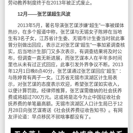
劳动教养制度终于在2013年被正式废止。
12月——张艺谋超生风波
2013年5月，著名导演张艺谋涉嫌“超生”一事被媒体
热炒，在多个报道中称，张艺谋与无锡女子陈婷在当地
生有3名子女，江苏省计生委、无锡市计生委当时就此事
曾分别做出回应，表示正对张艺谋“超生”一事加紧调查核
实，后当地计生部门又多次表示，有调查结果将及时公
布，但调查一直无新进展，而张艺谋本人在半年多时间
里也从未有过正式回应，此事引发外界争议不断。2013
年12月1日晚8点40分，张艺谋通过张艺谋回应"超生" ：
与陈婷育有两子一女。江苏省无锡市滨湖区计生局表
示，对张艺谋的态度表示欢迎，希望张艺谋如实收入，
以便计算罚款。经律师推算，张艺谋需缴纳的社会抚养
费或将超过700万元。这或将是迄今为止中国征收社会
抚养费的单笔最高额。无锡市滨湖区人口计生局已于12
月28日向张艺谋寄送《社会抚养费征收告知书》。有网
友评论道：早点移民不就啥事都没有了。