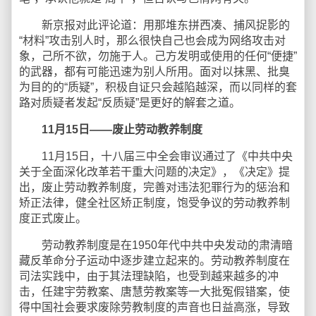
新京报对此评论道：用那堆东拼西凑、捕风捉影的
“材料”攻击别人时，那么很快自己也会成为网络攻击对
象，己所不欲，勿施于人。己方发明或使用的任何“便捷”
的武器，都有可能迅速为别人所用。面对以抹黑、批臭
为目的的“质疑”，积极自证只会越陷越深，而以同样的套
路对质疑者发起“反质疑”是更好的解套之道。
11月15日——废止劳动教养制度
11月15日，十八届三中全会审议通过了《中共中央
关于全面深化改革若干重大问题的决定》，《决定》提
出，废止劳动教养制度，完善对违法犯罪行为的惩治和
矫正法律，健全社区矫正制度，饱受争议的劳动教养制
度正式废止。
劳动教养制度是在1950年代中共中央发动的肃清暗
藏反革命分子运动中逐步建立起来的。劳动教养制度在
司法实践中，由于其法理缺陷，也受到越来越多的冲
击，任建宇劳教案、唐慧劳教案等一大批冤假错案，使
得中国社会要求废除劳教制度的声音也日益高涨，导致