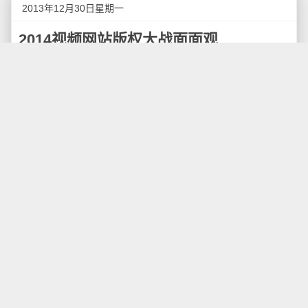
2013年12月30日星期一
2014视频网站版权大战面面观
接近年关，视频网站圈子里抢版权的、投广告的、
打嘴战的应有尽有，而几大豪门围绕年底的争夺都有哪
些动作、2014年视频竞逐预示着怎样的格局，笔者在此
一探究竟。
点评1:PPTV大手笔独揽江苏卫视所有版权
纵观视频领域，与“拼爹”、“综艺”、“独家版权”、
“OTT”四大热点均牵涉关系的便是PPTV了。自被苏宁并
购后，PPTV的腰包得到大幅扩充，承接此前在移动端
的领先优势，俨然已可与优酷土豆、爱奇艺一较高下。
与腾讯视频拿下《中国好声音》、爱奇艺购入《爸
爸去哪儿》等综艺不同，PPTV一出手便拿下江苏卫视
后两年的独家版权，其野心显然不容小觑。笔者看来，
PPTV拿下江苏卫视2014年的全部版权，也是看中江苏
卫视近年来在中国综艺节目行业的领先地位。无论是大