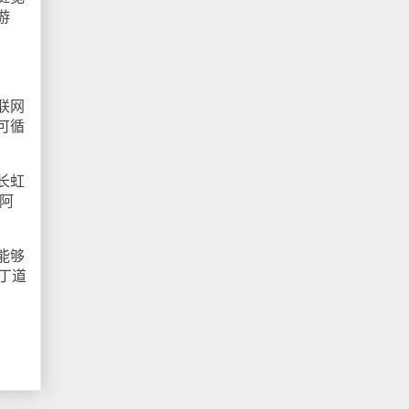
游
联网
可循
长虹
阿
能够
丁道