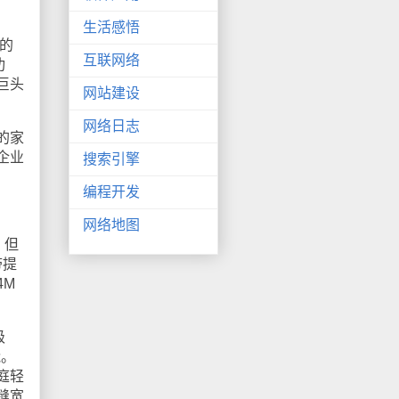
生活感悟
的
互联网络
功
巨头
网站建设
网络日志
的家
企业
搜索引擎
编程开发
网络地图
，但
带提
4M
级
能。
庭轻
缝宽