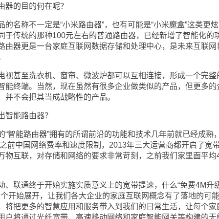
器的目的何在呢？
名称不一定是“小米路由器”，也有可能是“小米魔盒”这类更炫
同于传统的那种100元左右的普通路由器，已经新增了智能化的
路由器更是一台家庭互联网数据存储和处理中心，是未来互联网
。
视甚至洗衣机、窗帘、微波炉都可以互相连接，形成一个完整
智能终端。当然，现在虽然有很多企业做类似的产品，但更多的
，并不会把其当成战略性的产品。
出智能路由器？
智能路由器”拥有的所谓前沿的功能和技术几年前就已经成熟
于之前中国网络费率和速度限制，2013年三大运营商都开启了宽
万物互联，对存储和网络的要求非常苛刻，之前我们家里面平均
联通终于开始实施实质意义上的宽带提速，什么“免费4M升
计划一个个开始展开，让我们各大企业的家庭互联网概念有了落地的可
，将把更多的智慧应用和服务带入到我们的日常生活，让每个家
用户将通过光纤宽带、高速移动网络和家庭智能网关等构建的无