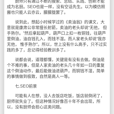
厨师只有通过不断的摸索、总结、实践、创新才能
成为名厨。SEO也是一样，没有空话先生。以为模仿照
搬也只能人云亦云，朦朦胧罢了。
说到此，想起小时候学过的《卖油翁》的课文，大
意就是康肃公非常擅长射箭，卖油的老头却说“无他， 但
手熟尔。”然后拿起葫芦，葫芦口上扣一枚铜钱，往葫芦
里倒油，油自钱孔入，而钱不湿。而人家老头却说“我亦
无他， 惟手熟尔”。所以，世上没有什么高手，只不过实
践的多了，总记得经验教训多了。
说都会说，道理都懂，关键是有没有去做。倒油是
个不难的事，但是人家卖油的老头几十年如一日的重复
这个倒油动作，最后能做油进葫芦，而铜钱不湿，简单
的事情做到极致，自然是高人一等。
七.SEO前景
可能有人在想，没人去饭店吃饭，饭店就倒闭了，
厨师就失业了。但这种情况好像百十年不会出现，所
以，没有厨师会担心这类问题。