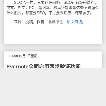
SEO也一样，只要存在网络，SEO还有饭碗端的。
中文、外文，PC、笔记本、移动终端等等这些不管怎么
什么形式，都需要SEO，不过要去适应、琢磨罢了。
来源：投稿，作者：北漂书生，
原文链接
。
2013年10月8日星期二
Evernote全面启用两步验证功能
据Evernote官方博客
报道
，Evernote以及中文版印
象笔记的两步验证功能目前已经对所有免费用户开放
了，早先该功能
只对付费用户开放
。
两步验证，也被称为双因素身份验证，可以为用户
的帐户增加一道安全防线，当此功能开启后，用户除了
提供用户名及密码之外，还需要一个手机验证码来登