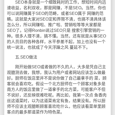
SEO本身就是一个细致耗时的工作，想短时间内迅
速收益，名利双收，那是网赚，不是SEO。当然，你也
可以说网赚属于SEO的范畴，或者SEO属于 网赚的范
畴。这就是大家对SEO定和界限不清，也搞不清具体该
怎么分，所以网赚啦、推广啦、营销啦等等大家都是
SEO了。记得Ronbin说过SEO只是 搜索引擎营销的一
种。很多人理不清，搞不懂。当然，还有就是从事SEO
的人员目的各种各样，水平参差不起，加上也没有一个
统一说法，也就成了今天浮躁之风 蔓延不下。
五.SEO做法
刚开始做SEO或者做的不久的人，大多是凭自己主
观臆测去做，我想，我认为用户或者网站应该怎么做最
好。厨师在饭店里并不是说你做了自己最拿手的 菜，顾
客就会喜欢吃。假设一个北方厨师在一个顾客对象多是
南方人的饭店里做了一道拿手的北方菜，可能客户不但
不说好，还反映很难吃呢。再比如，我第一次点 鱼香肉
丝这道菜时，以为这道菜肯定有鱼，结果没有。所以厨
师不应该主观臆断顾客喜欢吃什么，他应该看菜单里顾
客点的最多那道菜作为特色菜。