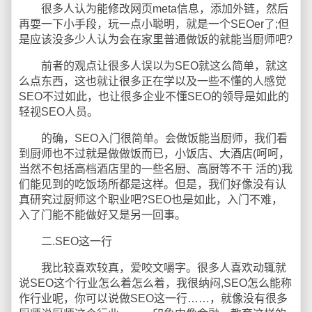
很多人认为能修改网页meta信息，添加外链，然后
再耍一下小手段，玩一点小聪明，就是一个SEOer了;但
是应该没多少人认为会在家里普通做饭的就能当厨师吧?
前者的观点让很多人误以为SEO就这么简单，就这
么点东西，这也就让很多正在学以及一些不懂的人感觉
SEO不过如此，也让很多企业不懂SEO的领导是如此的
轻视SEO人员。
的确，SEO入门很简单。会做饭能当厨师，我们看
到厨师也不过就是做做饭而已，小饭店、大酒店(呵呵，
当然不包括高档酒店里的一些名厨、高厨等不干 活的)我
们能见到的吃饭场所都是这样。但是，我们好像没有认
真研究过厨师这个职业吧?SEO也是如此，入门不难，
入了门能不能做好又是另一回事。
二.SEO这一行
我比较喜欢较真，爱咬文嚼字。很多人喜欢动辄就
说SEO这个行业怎么着怎么着，我很纳闷,SEO怎么能称
作行业呢，你可以说做SEO这一行……，就像没有很多