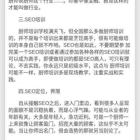
厨师说厨师这个行业……。印象中像金融、教育这样的
才能叫做行业。
三.SEO培训
厨师培训学校满天飞，但全国那么多做厨师培训
的，并不是每个培训出来都是烹饪高手，很有可能做培
训的本身自己就不咋地。SEO也是如此，不要期望参 加
完某一个SEO培训或者通过参加各种各样的SEO培训就
可以成为高手，即便做培训的都是SEO高人，可只有理
论，不去实践，你永远只是初级水平，这点与 厨师培训
可能不一样，厨师培训多是现场教学，注重实战和实
践。
四.SEO定位，界限
自从接触SEO之后，进入门里边，看到很多人呈现
的面貌不是沉稳执着，而是心浮气躁。可能与从业者的
年龄有关，大多是年轻人，急功近利。可是一个厨师一
上来就像让顾客盈门，招揽大量的顾客，这似乎不太可
能。当让你师出名门，很会造势的那就另当别论了。