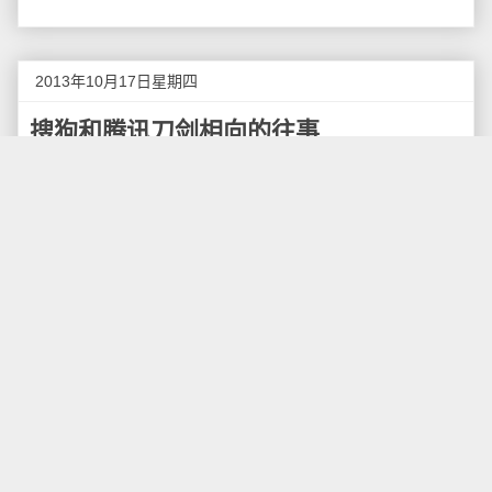
2013年10月17日星期四
搜狗和腾讯刀剑相向的往事
经过无数次的据传，搜狗终于有着落了。腾讯向搜
狗注资4.48亿美元，并将旗下的腾讯搜搜业务和其他相
关资产并入搜狗，交易完成后腾讯随即获得搜狗完全摊
薄后36.5%的股份，而且腾讯持股比例会在近期内增加
至40%左右。
据了解，在本次战略合作中，腾讯向搜狗注资4.48
亿美元，获得36.5%的股份。并将搜搜并入搜狗，搜狐
及其关联方仍是搜狗的控股股东。在新成立的搜狗公司
中，张朝阳担任董事长，腾讯系的刘炽平和任宇昕出任
董事，王小川继续作为董事和首席执行官领导整个公司
发展。
搜狗和腾讯，从刀剑相向的对手到如今合作的亲密