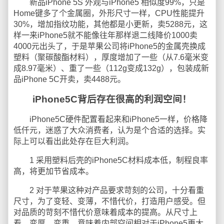
新品iPhone 5S 外观与iPhone5 相似度99%，只是
Home键多了个金属圈，外形尺寸一样，CPU性能提升
30%，增加指纹功能，其他都是小更新，卖5288元，这
样一来iPhone5就不能像往年那样退二线降价1000卖
4000元出头了，于是苹果公司将iPhone5的金属壳换成
塑料（聚碳酸酯材料），厚度增加了一些（从7.6毫米变
成8.97毫米）、重了一些（112g变成132g），包装成新
品iPhone 5C开卖，卖4488元。
iPhone5C背后存在很高的利润空间！
iPhone5C硬件配置看起来和iPhone5一样，价格降
低仟元，迷惑了大众消费者，认为是个合适的选择。实
际上可以看出此处存在巨大利润。
1 采用塑料后壳的iPhone5C材料成本低，制程良率
高，将更加节省成本。
2 对于苹果这种对产品要求苛刻的公司，十分看重
尺寸，为了变轻、变薄，不惜代价，打造用户感受。但
对品质的苛刻不惜代价意味着成本的提高。从尺寸上
看，变厚，变重，意味着内部空间相对于iPhone5更大