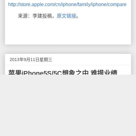
http://store.apple.com/cn/iphone/family/iphone/compare
来源：李建投稿，
原文链接
。
2013年9月11日星期三
苹果iPhone5S/5C想象之中 难提业绩
北京时间11日凌晨1点，苹果公司在加州总部库比
蒂诺举行发布会，推出了业界期待已久的iPhone5C和
iPhone5S。
新一代的苹果手机延续了iPhone的外观设计和对做
工的苛求，堪称上佳的艺术品。但根据公布的消息来
看，苹果新款手机配置达到了市场二流水平，甚至低于
中国盛行的千元智能机，但价格依然昂贵。诚然，苹果