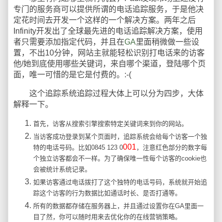
专门的服务商可以提供所谓的电话追踪服务，于是他决
定花时间去开发一个这样的一个解决方案。两年之后
Infinity开发出了全球最先进的电话追踪解决方案，使用
者只需要添加指定代码，并且在
GA
里面稍微做一些设
置，不出10分钟，网站主就能轻松识别打电话来的访客
他/她到底使用哪些关键词，来自哪个渠道，登陆哪个页
面，唯一可惜的是它是付费的。:-(
这个追踪系统追踪过程大体上可以分为四步，大体
解释一下。
首先，访客从搜索引擎搜索特定关键词来到你的网站。
当访客成功登录到某个页面时，追踪系统会给每个访客一个独
001
特的电话号码。比如0845 123 0
，注意红色部分的数字每
个独立访客都会不一样。为了确保唯一性每个访客的cookie也
会被统计系统记录。
如果访客通过电话拨打了这个独特的电话号码，系统就开始追
踪这个访客的行为数据比如通话时长、是否打通等。
所有的数据都存储在服务器上，并且通过设置你在GA里面一
目了然，你可以随时用来去优化你的在线营销策略。