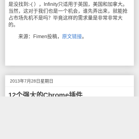
是没找到:-( ），Infinity只适用于英国，美国和加拿大。
当然，这对于我们也是一个机会，谁先弄出来，就能抢
占市场先机不是吗？毕竟这样的需求量是非常非常大
的。
来源：Fimen投稿，
原文链接
。
2013年7月28日星期日
12个强大的Chrome插件
Chrome功能强大，也得益于其拥有丰富的扩展资源
库。Chrome Web Store里有各种各样的插件，可以满足
你使用Chrome时的各种要求。和Firefox一样，Chrome
的扩展非常容易安装，而且非常容易卸载。与Firefox不
同，Chrome的扩展不需要重新启动，并且不会有扩展插