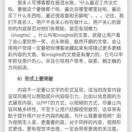
很多人写博客都在报流水账，“什么最近工作太忙
啦，要做这个要做那个啦，最近去哪里哪里玩啦，最近
买了什么东西啦，最近很寂寞和无聊啦” 。。。记住，我
们不是名人，用户不会关心你在做什么，用户关心的是
你的内容是否对他们有帮助，是否有洞察力
（insights）。什么叫有insights的文章，就是让用户看
了会心里欣然一笑，点头称是、豁然开朗的文章，会让
用用户觉得一定要把你博客收藏起来免得错过更多更精
彩内容的文章。有insights的文章是有魔力的，它可以牢
牢抓住用户的心，并且引导用户思考，探索，朝正确的
方向前进。
6）形式上要突破
内容不一定要以文字的形式呈现，适当的改变内容
呈现风格可以帮助提升内容吸引力，比如以信息图的方
式展现内容，以PPT的方式，以视频的方式，尽量让内
容风格多样性，不至于让用户赶脚视觉疲劳，这非常有
助于提升用户对于内容的粘度。为什么我要录视频？因
为视频无人录，更重要的是，对于同样的内容，视频形
式更佳，更有视觉冲击感，一定会带来更高的关注度。