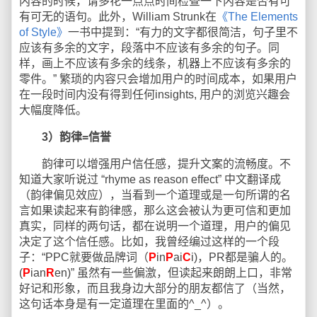
内容的时候，请多花一点点时间检查一下内容是否有可
有可无的语句。此外，William Strunk在
《The Elements
of Style》
一书中提到：“有力的文字都很简洁，句子里不
应该有多余的文字，段落中不应该有多余的句子。同
样，画上不应该有多余的线条，机器上不应该有多余的
零件。” 繁琐的内容只会增加用户的时间成本，如果用户
在一段时间内没有得到任何insights, 用户的浏览兴趣会
大幅度降低。
3）韵律=信誉
韵律可以增强用户信任感，提升文案的流畅度。不
知道大家听说过 “rhyme as reason effect” 中文翻译成
（韵律偏见效应），当看到一个道理或是一句所谓的名
言如果读起来有韵律感，那么这会被认为更可信和更加
真实，同样的两句话，都在说明一个道理，用户的偏见
决定了这个信任感。比如，我曾经编过这样的一个段
子：“PPC就要做品牌词（
P
in
P
ai
C
i)，PR都是骗人的。
(
P
ian
R
en)” 虽然有一些偏激，但读起来朗朗上口，非常
好记和形象，而且我身边大部分的朋友都信了（当然，
这句话本身是有一定道理在里面的^_^）。