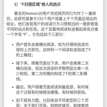
1）”F扫视区域”给人的启示
著名的Nielsen对用户浏览网页的行为作了一番研
究，此研究是基于232个用户观看上千个页面后得出的
结论，他们发现用户的阅读行为习惯相当的一致即使是
不同的站点和任务。这个显著地阅读轨迹看起来有点像
一个字母 “F” ，它包括如下三部分：
用户首先会做横向阅读，较为仔细地阅读内
容的上方部位，这样的一个阅读轨迹组成了F
的上横线；
接下来，顺着页面往下读，用户会做第二次
横向阅读，但这次阅读的字数明显比第一次
少和短，第二次的横向构成了F的第二条横
线。
最后，用户顺着页面阅读到最底部，有时候
这个过程有时候相当缓慢，有时候则很快。
如下是热力图，分别来自不同类型的三个页
面：关于我们页面，购物终端页，和搜索结