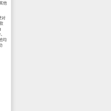
便其他
便对
款
g
r、
其他均
功