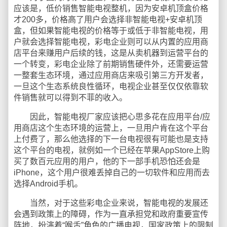
应该是，低价销售智能电视整机，因为安卓机顶盒价格
才200多，价格高了用户会选择非智能电视+安卓机顶
盒，但如果智能电视的价格等于或低于非智能电视，用
户就会选择智能电视，彩电企业则可以从内置的应用商
店平台来赚用户后续的钱，这是从卖机器到运营平台的
一个转变，彩电企业除了前期销售硬件外，还需要运营
一整套生态环境，通过应用商店来吸引第三方开发者，
一旦这个生态系统良性循环，电视企业甚至仅仅依靠软
件销售就可以得到不菲的收入。
因此，智能电视厂家应该把心思多花在应用平台/应
用商店这个生态环境的运营上，一旦用户肯在这个平台
上付费了，那么他选择的下一台电视很有可能也是支持
这个平台的电视，就例如一个已经在苹果AppStore上购
买了数百元应用的用户，他的下一部手机恐怕还会是
iPhone，这个用户很难丢掉自己的一切软件和应用而去
选择Android手机。
当然，对于这些彩电企业来说，智能电视的发展还
会遇到政策上的障碍，作为一直承担党和政府重要宣传
阵地，扮演着“喉舌”角色的广播电视，国家政策上的限制