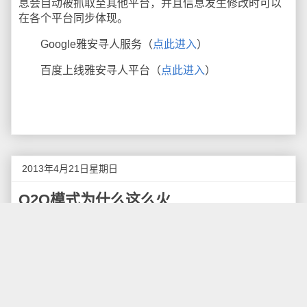
息会自动被抓取至其他平台，并且信息发生修改时可以
在各个平台同步体现。
Google雅安寻人服务（
点此进入
）
百度上线雅安寻人平台（
点此进入
）
2013年4月21日星期日
O2O模式为什么这么火
电子商务现在已经开展了十几年，诞生了各种各样
的模式，比如B2B、C2C、C2B等等。然而，最近的电
子商务的热点中，O2O（Online To Offline） 似乎成了
新的宠儿，阿里的支付宝，百度地图都看中了这块新鲜
的蛋糕。