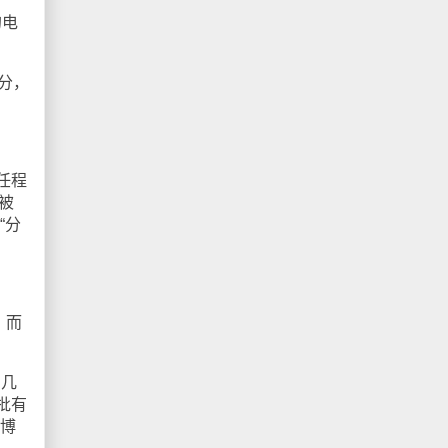
的电
分，
任程
被
“分
。而
，几
批有
欣博