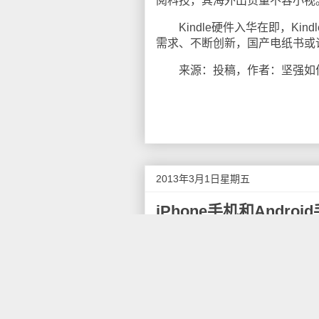
阅科技，其海外出货量不容小视
Kindle硬件入华在即，Ki
需求、不断创新，国产电纸书或
来源：投稿，作者：坚强如
2013年3月1日星期五
iPhone手机和Andro
自从iPhone横空出世，就以
Android平台，才棋逢对手；数
手机和Android手机到底哪个
产品类型