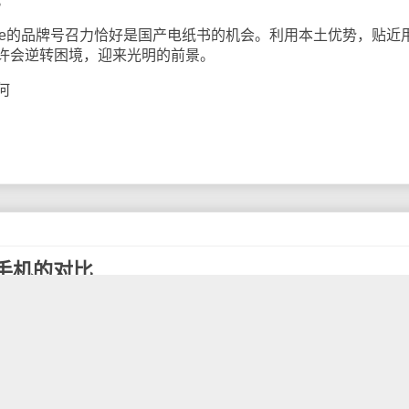
。
ndle的品牌号召力恰好是国产电纸书的机会。利用本土优势，贴近
许会逆转困境，迎来光明的前景。
何
id手机的对比
简单易用，并功能强大，作为智能手机的代名词，直到Google
据显示，目前iOS和Android已经垄断了智能手机平台，那么，iPho
好用，在此我做了粗略分析比较。