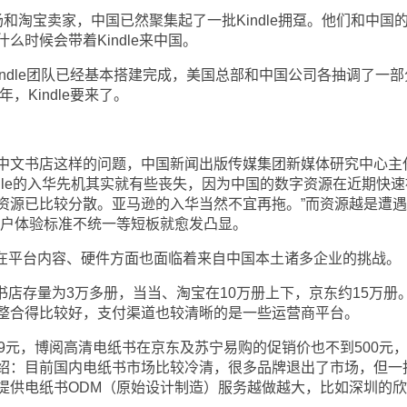
淘宝卖家，中国已然聚集起了一批Kindle拥趸。他们和中国
么时候会带着Kindle来中国。
ndle团队已经基本搭建完成，美国总部和中国公司各抽调了一部
，Kindle要来了。
文书店这样的问题，中国新闻出版传媒集团新媒体研究中心主
ndle的入华先机其实就有些丧失，因为中国的数字资源在近期快速
资源已比较分散。亚马逊的入华当然不宜再拖。”而资源越是遭遇
用户体验标准不统一等短板就愈发凸显。
，在平台内容、硬件方面也面临着来自中国本土诸多企业的挑战。
书店存量为3万多册，当当、淘宝在10万册上下，京东约15万册
整合得比较好，支付渠道也较清晰的是一些运营商平台。
元，博阅高清电纸书在京东及苏宁易购的促销价也不到500元
绍：目前国内电纸书市场比较冷清，很多品牌退出了市场，但一
提供电纸书ODM（原始设计制造）服务越做越大，比如深圳的