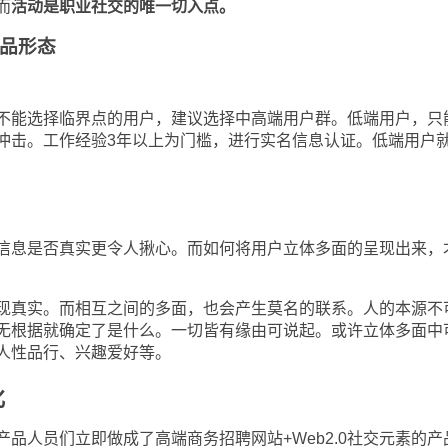
而
活动是职业社交的唯一切入点。
品形态
能选择临界点的用户，建议选择中高端用户群。低端用户，只
冲击。工作经验
3
年以上为门槛，进行实名信息认证。低端用户
息是否真实更令人揪心。而如何将用户立体多面的呈现出来，
真实。而相互之间的多面，也会产生莫名的联系。人的本源不
无根据就确定了是什么。一切皆有缘由可说起。或许立体多面中
人性品行、兴趣爱好等。
化
品人员们立即做成了高端商务招聘网站
+Web2.0
社交元素的产