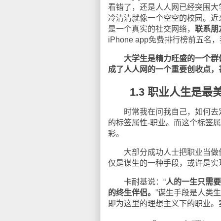
看错了，还是人人网已经突围大
冷清清就像一个空空的校园。近
是一个真实的社交网络，
联系朋
iPhone app
免费排行榜前五名，
大学生是精力旺盛的一个群
成了人人网的一个重要创收点，
1.3 职业人生是最
时常我在问我自己，如何去定
的标签属性
-
职业。而这个标签属
彩。
大部分成功人士把职业当做他
仅是谋生的一种手段，或许是实
卡耐基说：“
人的一生只需要
的终生伴侣。
”谋生手段是人类
即为这里的理想主义下的职业。