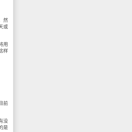
，然
天或
将用
这样
目前
有没
的是