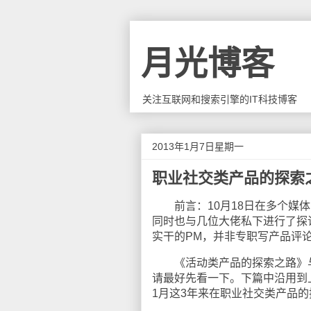
月光博客
关注互联网和搜索引擎的IT科技博客
2013年1月7日星期一
职业社交类产品的探索
前言：
10
月
18
日在多个媒体
同时也与几位大佬私下进行了探
实干的
PM
，并非专职写产品评
《活动类产品的探索之路》与
请最好先看一下。下篇中沿用到
1
月这
3
年来在职业社交类产品的