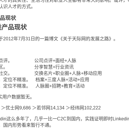
人才的真实性、生活习性对职业人生都有非常大的影响。或许，
认识人才的方式。
品现状
类产品现状
于
2012
年
7
月
31
日的一篇博文《
关于天际网的发展之路》。
，偏点评。 公司点评+面经+人脉
流社区。 分享智慧+行业资讯
偏社交。 交换名片+职业圈+人脉+移动应用
，定位不精准。 档案+三度人脉+活动+应用
，定位不精准。 人脉圈+招聘+教育+活动
真实用户数据暂无。
优士网9,686 ＞若邻网14,134 ＞经纬网102,222
in这么多年了，几乎一比一C2C到国内，实践证明即时Linkedi
，国内形势看来暂行不通。