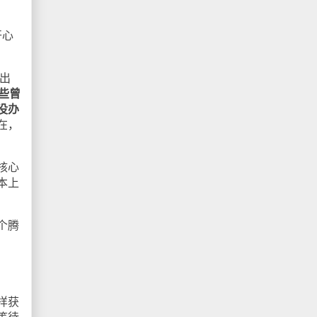
开心
出
些曾
没办
在，
核心
本上
个腾
样获