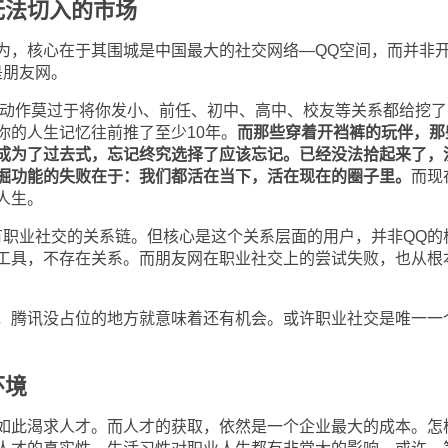
无法切入的市场
，核心在于其围城是中国最大的社交网络
—QQ
空间，而并非
是朋友网。
动作莫过于将你发小、前任、初中、高中、校友等关系都给挖了
你的人生记忆往前推了至少
10
年。
而那些穿着开裆裤的玩伴，那
成为了过去式，忘记终究选择了应该忘记。已经没法拾起来了，
掘功能的失败在于：我们都活在当下，活在现在的圈子里。
而现
人生。
有职业社交的关系链。但核心是这个关系层面的用户，并非
QQ
的
工具，不存在关系。而朋友网在职业社交上的尝试失败，也从根
腾讯没占位的地方就意味着还有机会。或许职业社交是唯一一
环境
此渴求人才。而人才的获取，依然是一个企业最大的成本。怎