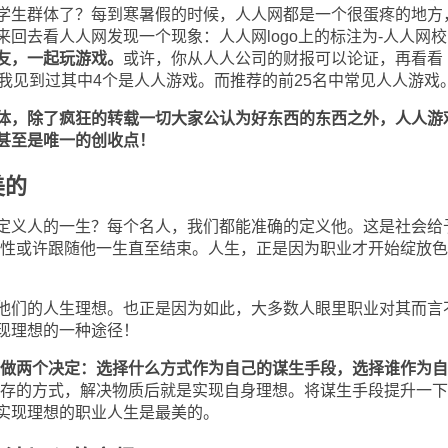
学生群体了？每到寒暑假的时候，人人网都是一个很蛋疼的地方
来回去看人人网发现一个现象：人人网
logo
上的标注为
-
人人网校
友，一起玩游戏。
或许，你从人人公司的财报可以论证，再看看
我见到过其中
4
个是人人游戏。而推荐的前
25
名中常见人人游戏
体，除了疯狂的转载一切大家公认为好东西的东西之外，人人游
甚至是唯一的创收点！
美的
义人的一生？每个名人，我们都能准确的定义他。这是社会给
性或许跟随他一生直至结束。人生，正是因为职业才开始绽放色
们的人生理想。也正是因为如此，大多数人眼里职业对其而言
现理想的一种途径！
做两个决定：选择什么方式作为自己的谋生手段，选择谁作为自
生存的方式，解决物质后就是实现自身理想。将谋生手段提升一
实现理想的职业人生是最美的。