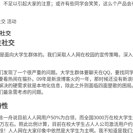
不足以引起大家的注意；或许有些同学会笑笑，这么个产品会
交 活动
社交
生社交
是面向大学生群体的。我们采取人人网在校园的宣传策略，深入
发现了一个很严重的问题。大学生群体要聊天在
QQ
，要找同
要看热闹在猫扑。
09
年是新浪博客火的一年，那时候还没有新浪
解决的硬需求就是本地化信息，除此之外则面临四面楚歌的困局
们最急需考虑的问题。
特性
一舟说目前人人网用户
50%
为白领，而全国
3000
万在校大学生
万左右。照此比例计算，目前在校大学生占人人公司激活用户约
惊！人人网在大家印象中依然是大学生为主啊。我不知道是我们