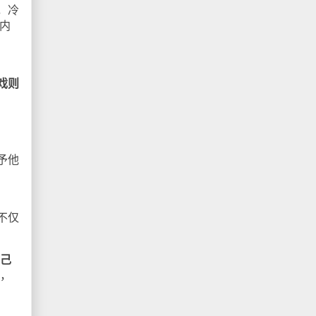
，冷
内
。
戏则
予他
不仅
己
下，