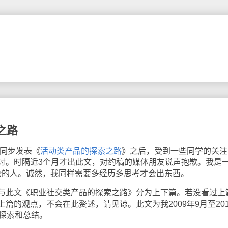
之路
同步发表《
活动类产品的探索之路
》之后，受到一些同学的关注
讨。时隔近
3
个月才出此文，对约稿的媒体朋友说声抱歉。我是
论的人。诚然，我同样需要多经历多思考才会出东西。
此文《职业社交类产品的探索之路》分为上下篇。若没看过上
上篇的观点，不会在此赘述，请见谅。此文为我
2009
年
9
月至
20
探索和总结。