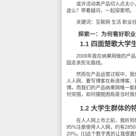
或许活动类产品切入点太小，
途么？带着疑问，一起探索吧。
关键词：互联网 生活 职业社
探索一：为何看好职业
1.1 四面楚歌大学
2009
年我在
纳果网做的产品
园走亲民化路线。
然而在产品运营过程中，我们
人人网、要写博客在新浪博客、
博。而我们的产品纳果网唯一能
何突围，如何摆脱困局是当时我
1.2 大学生群体的
在人人网上市之前，我听到陈
95%
注册使用人人网，约有
2850
20%
。
[1]
这个数字真的让我很震