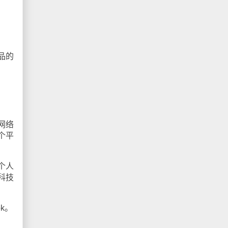
品的
网络
个平
个人
科技
ok
。