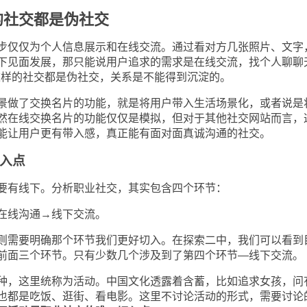
的社交都是伪社交
仅仅为个人信息展示和在线交流。通过看对方几张照片、文字
下见面发展，那只能说用户追求的需求是在线交流，找个人聊聊
这样的社交都是伪社交，关系是不能得到沉淀的。
做了交换名片的功能，就是将用户带入生活场景化，或者说是
然在线交换名片的功能仅仅是模拟，但对于其他社交网站而言，
能让用户更有带入感，真正能有面对面真诚沟通的社交。
入点
有线下。分析职业社交，其实包含四个环节：
线沟通→线下交流。
需要明确那个环节我们更好切入。在探索二中，我们可以看到
前面三个环节。只有少数几个涉及到了第四个环节
—
线下交流。
，这里统称为活动。中国文化透露着含蓄，比如追求女孩，问
也都是吃饭、逛街、看电影。这里不讨论活动的形式，需要讨论