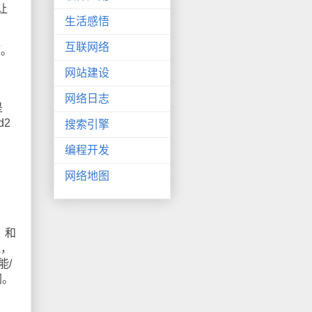
让
生活感悟
互联网络
压。
网站建设
。
网络日志
是
d2
搜索引擎
编程开发
网络地图
，和
长，
能/
同。