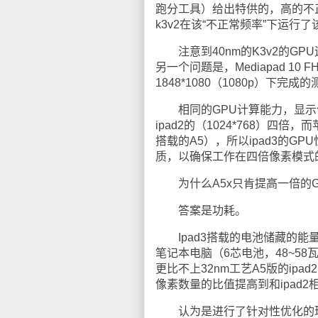
跑分工具）给出特供的，高的不
k3v2在该“不正常频率”下运行
注意到40nm的K3v2的GPU运行
另一个问题是，Mediapad 10 
1848*1080（1080p）下完
相同的GPU计算能力，显示像素相
ipad2的（1024*768）四
搭载的A5），所以ipad3的GP
质，以确保工作在四倍像素模式的i
为什么A5x只肯提高一倍的G
答案是功耗。
Ipad3搭载的电池储藏的能量是
笔记本电脑（6芯电池，48~58
更比不上32nm工艺A5版的ipa
像素数量的比值提高到和ipad2
认为是进行了针对性优化的