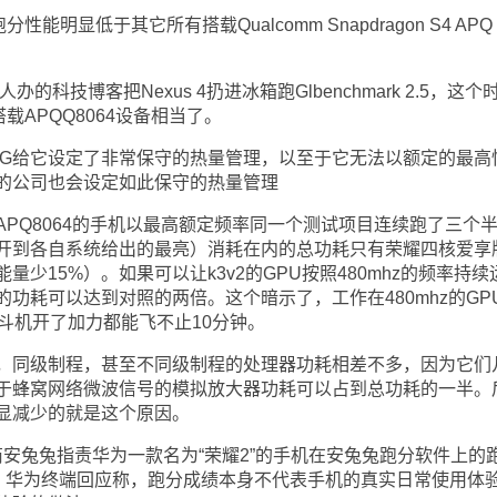
能明显低于其它所有搭载Qualcomm Snapdragon S4 APQ
技博客把Nexus 4扔进冰箱跑Glbenchmark 2.5，这个
搭载APQQ8064设备相当了。
，LG给它设定了非常保守的热量管理，以至于它无法以额定的最高
的公司也会设定如此保守的热量管理
Q8064的手机以最高额定频率同一个测试项目连续跑了三个
开到各自系统给出的最亮）消耗在内的总功耗只有荣耀四核爱享
量少15%）。如果可以让k3v2的GPU按照480mhz的频率持续
功耗可以达到对照的两倍。这个暗示了，工作在480mhz的GP
战斗机开了加力都能飞不止10分钟。
同级制程，甚至不同级制程的处理器功耗相差不多，因为它们
于蜂窝网络微波信号的模拟放大器功耗可以占到总功耗的一半。
显减少的就是这个原因。
商安兔兔指责华为一款名为“荣耀2”的手机在安兔兔跑分软件上的
”，华为终端回应称，跑分成绩本身不代表手机的真实日常使用体