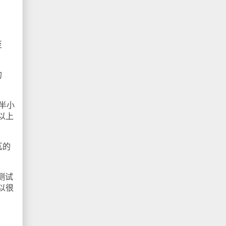
至
的
半小
以上
瓦的
测试
可以很