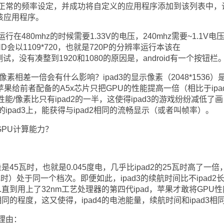
正常的频率设定，并成功将自定义的应用程序添加到该列表中，
了该应用程序。
在480mhz的时候需要1.33V的电压，240mhz需要~1.1V电
FHD会以1109*720，也就是720P的分辨率运行本该在
成的测试，没有凑整到1920和1080的原因是，android有一个按钮栏
差一倍会有什么影响？ipad3的显示像素（2048*1536）
倍，而苹果给前者配备的A5x芯片只把GPU的性能提高一倍（相比于ipa
U性能/像素比只有ipad2的一半，这使得ipad3的游戏纷纷减低了画
pad3上，能获得与ipad2相同的流畅显示（或者叫帧率）。
PU计算能力？
45瓦时，也就是0.045度电，几乎比ipad2的25瓦时高了一倍
瓦时）处于同一个档次。即便如此，ipad3的续航时间比不ipad2
d2.直到用上了32nm工艺处理器的第四代ipad，苹果才敢将GPU性
相同的程度，这又使得，ipad4的电池能量，续航时间和ipad3相
理由：