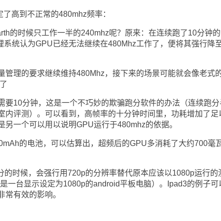
高到不正常的480mhz频率：
arth的时候只工作一半的240mhz呢？原来：在连续跑了10分钟的
，热量管理系统认为GPU已经无法继续在480Mhz工作了，便将其强行降
理的要求继续维持480Mhz，接下来的场景可能就会像老式
坏了
要10分钟，这是一个不巧妙的欺骗跑分软件的办法（连续跑分
室内评测）。可以看到，高帧率的十分钟时间里，功耗增加了足
是另一个可以用以说明GPU运行于480mhz的依据。
0mAh的电池，可以估算出，超频后的GPU多消耗了大约700毫
在跑分的时候，会强行用720p的分辨率替代原本应该以1080p运行的
HD是一台显示设定为1080p的android平板电脑）。Ipad3的例子
非常有效的影响。