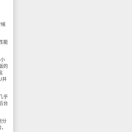
时候
性能
半小
版的
运
U并
几乎
后台
跑分
验，