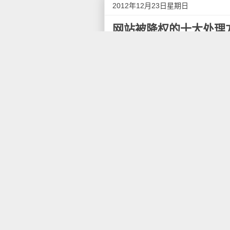
2012年12月23日星期日
网站被降权的十大处理
经常在论坛里看到有人问，我
件。惩罚坚持不容易，惩罚的恢
复原有排名，必须非常清楚地知
更改了什么东西？具体做了什么
楚，所以给其他网站诊断惩罚问
下边这些发放大家可以参考
首先，如果被惩罚的网站确实
有益的网站，才能解决根本问题
站，是很难有好的排名，不值得
如果你认为自己的网站不是垃
法。
1.检查robots.txt文件
这是一个看似不可能，却常常