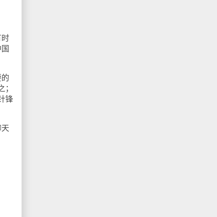
有时
中国
要的
之；
针锋
聊天