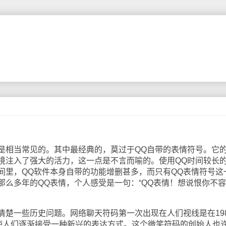
相当常见的。其中最经典的，莫过于QQ自带的表情符号。它
境注入了强大的活力，这一点是不言而喻的。使用QQ时间较长
间里，QQ软件本身自带的功能增删甚多，而只有QQ表情符号这
那么多年的QQ表情，个人感受是一句：“QQ表情！想说恨你不容
一些历史问题。网络聊天符码第一次出现在人们视线是在198
”使人们逐渐接受一种新兴的表达方式。这个微笑符码的创始人也