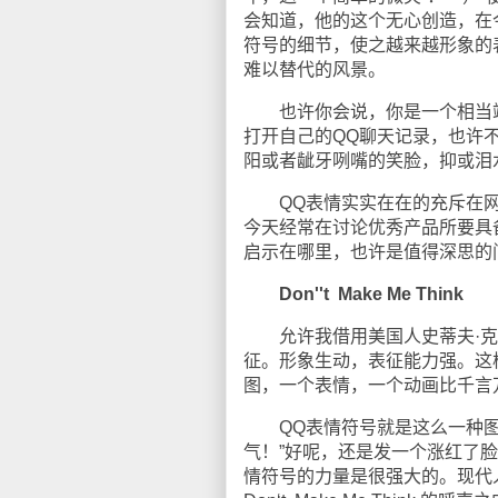
会知道，他的这个无心创造，在
符号的细节，使之越来越形象的
难以替代的风景。
也许你会说，你是一个相当端
打开自己的QQ聊天记录，也许
阳或者龇牙咧嘴的笑脸，抑或泪
QQ表情实实在在的充斥在网
今天经常在讨论优秀产品所要具
启示在哪里，也许是值得深思的
Don''t Make Me Think
允许我借用美国人史蒂夫·克鲁
征。形象生动，表征能力强。这
图，一个表情，一个动画比千言
QQ表情符号就是这么一种图像
气！”好呢，还是发一个涨红了
情符号的力量是很强大的。现代