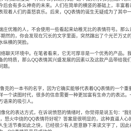
今后会有多么神奇的未来。人们在简单的横竖的基础上，丰富着
表现着人们的喜怒哀乐。后来，QQ表情的诞生无疑成为了其中
庄优雅的人，不会使用一些看起来幼稚无比的表情符号。那么
不期然的，你会发现在冗长的文字里面，突然蹿出了个光芒万丈
水纵横的哭脸。
络聊天环境中。在笔者看来，它无可厚非是一个优秀的产品。
备的特质，那么QQ表情其兴盛发展的因素以及这款产品带给我
问题。
克的一本书的名字，因为它确实能够代表着QQ表情的一个重
样一个读图时代，很多的信息需要一种更加富有生命力的表达。
万语来的吸引人。
化的表达方式，在诉说愤怒的情绪时，你觉得是说五句：“我
脸，怒火中烧的QQ表情符好呢？答案是很明显的，这种直逼人心
人生活节奏如此之快，已经很少有人愿意静下来读文字了，因此