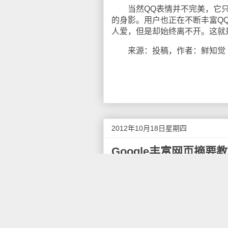
当然QQ表情并不完美，它只
的身影。用户也正在不断丰富Q
人爱，但是却始终离不开。这就
来源：投稿，作者：鲜知觉 ne
2012年10月18日星期四
Google丰富网页摘要
Google的丰富网页摘要可以
的信息。Google之前已为购
介绍一下丰富网页摘要在普通网
对于博客来说，有两个主要的
能。