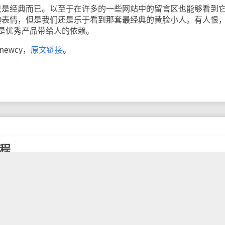
是经典而已。以至于在许多的一些网站中的留言区也能够看到
Q表情，但是我们还是乐于看到那套最经典的黄脸小人。有人恨
是优秀产品带给人的依赖。
wcy，
原文链接
。
教程
帮助Google搜索用户更为迅速地确定某一网站是否包含他们感
物、食谱、评论、视频、音乐以及活动推出了丰富网页摘要。今天我
站SEO优化上的使用。
丰富网页摘要功能，一个是目录分类摘要功能，一个是作者摘