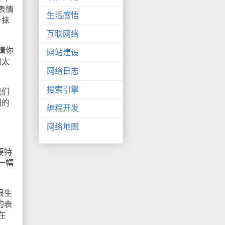
表情
生活感悟
一抹
互联网络
请你
网站建设
的太
网络日志
搜索引擎
我们
们的
编程开发
网络地图
要特
一幅
很生
的表
在