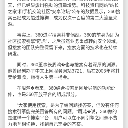
天，但已经显露出强劲的流量增势。科技资讯网站“站长
之家”和手机交流社区“安卓论坛”公布的数据显示，360搜
索已经成为超过搜狗，成为仅次于百度的第二大流量来
源。
事实上，360进军搜索并非偶然。360的前身为即为
社区搜索引擎“奇虎”，之后虽然业务重点转向安全领域，
但搜索的团队完整保留下来，搜索方面的技术也在持续
研发。
同时，360董事长周鸿�也与搜索有着深厚的渊源。
他曾经创办了中文上网服务网站3721，后在2003年将其
卖给雅虎，赚得人生第一桶金。
在周鸿�看来，360综合搜索是网址导航的功能延
伸，也是360开放平台的组成部分。
“大家使用搜索，是为了给问题找答案，但没有任何
搜索引擎能完美回答所有的问题。”周鸿�说，360做的
是这样一个搜索平台，用户可以在不同引擎之间毫不费
力地互相切换，找到自己需要的答案。