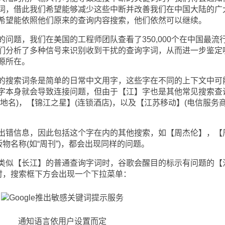
词，借此我们希望能够减少这些中断并改善我们在中国大陆的广
希望能依照他们原来的查询内容搜索，他们依然可以继续。
题，我们在美国的工程师团队查看了350,000个在中国最流
们分析了多种信号来识别收到干扰的查询字词，从而进一步鉴定
源所在。
搜索词条是简单的日常中文用字，这些字在不同的上下文中可
字本身就会导致连接问题，但由于【江】字也是其他常见搜索查
地名)，【锦江之星】(连锁酒店)，以及【江苏移动】(电信服务商
错信息，因此包括这个字在内的其他搜索，如【周杰伦】，【
物名称(如“周刊”)，都会出现同样的问题。
似【长江】的普通查询字词时，谷歌会醒目的标示有问题的【
索时，搜索框下方会出现一个下拉菜单：
通知语言依用户设置而定