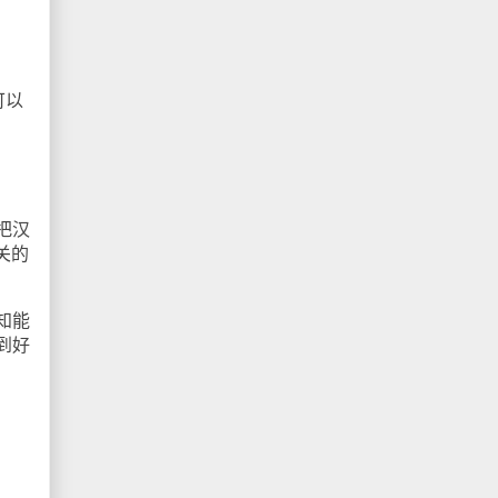
可以
把汉
关的
知能
到好