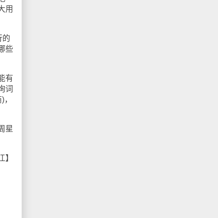
大用
行的
哪些
能有
询词
)，
周星
江】