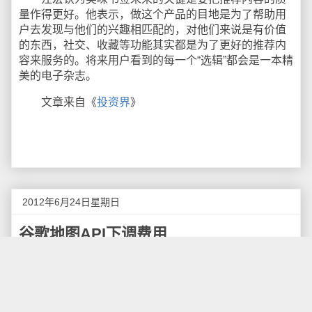
量作得更好。他表示，做这个产品的目地是为了帮助用
户去发现与他们的兴趣相匹配的，对他们来说是有价值
的东西，社交、收藏等功能其实都是为了更好的推荐内
容来服务的。将来用户看到的每一个“选辑”都会是一本精
美的电子杂志。
文章来自《
投资界
》
2012年6月24日星期日
谷歌地图API下调费用
Google地理博客
宣布
，谷歌将宣布大幅下调
谷歌地
图API的收费标准
，
谷歌地图API
使用费从每千次地图加
载量收取4美元，下调至0.5美元，该API本身仍将对绝大
多数网站免费开放。