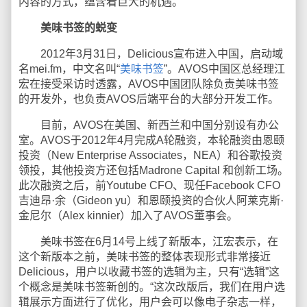
内容的方式，蕴含着巨大的机遇。”
美味书签的蜕变
2012年3月31日，Delicious宣布进入中国，启动域
名mei.fm，中文名叫“
美味书签
”。AVOS中国区总经理江
宏在接受采访时透露，AVOS中国团队除负责美味书签
的开发外，也负责AVOS后端平台的大部分开发工作。
目前，AVOS在美国、新西兰和中国分别设有办公
室。AVOS于2012年4月完成A轮融资，本轮融资由恩颐
投资（New Enterprise Associates，NEA）和谷歌投资
领投，其他投资方还包括Madrone Capital 和创新工场。
此次融资之后，前Youtube CFO、现任Facebook CFO
吉迪昂·余（Gideon yu）和恩颐投资的合伙人阿莱克斯·
金尼尔（Alex kinnier）加入了AVOS董事会。
美味书签在6月14号上线了新版本，江宏表示，在
这个新版本之前，美味书签的整体表现形式非常接近
Delicious，用户以收藏书签的选辑为主，只有“选辑”这
个概念是美味书签新创的。“这次改版后，我们在用户选
辑展示方面进行了优化，用户会可以像电子杂志一样，