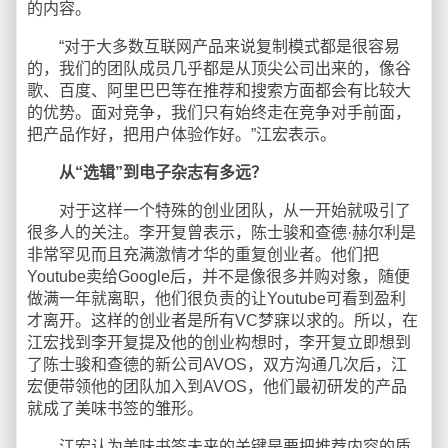
的内容。
“对于大多数互联网产品来说复制模式都是很容易
的，我们的团队成员几乎都是从顶尖公司出来的，像谷
歌、百度、阿里巴巴等在推荐和搜索方面都会有比较大
的优势。面对竞争，我们只有始终走在竞争对手前面，
把产品作好，把用户体验作好。”江宏表示。
从“选辑”到电子杂志有多远？
对于这样一个特殊的创业团队，从一开始就吸引了
很多人的关注。李开复曾表示，陈士骏和查德·赫尔利是
非常罕见而且充满激情才华的重复创业者。他们把
Youtube卖给Google后，并不是像很多并购对象，随便
做满一年就离职，他们很负责的让Youtube可看到盈利
才离开。这样的创业者是所有VC梦寐以求的。所以，在
江宏找到李开复提及他的创业构想时，李开复立即想到
了陈士骏和查德的新公司AVOS，双方沟通几次后，江
宏便带领他的团队加入到AVOS，他们最初研发的产品
就成了美味书签的雏形。
江宏认为美味书签未来的关键是要把推荐内容的质