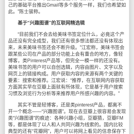
己的基础平台推出Gmail等多个服务一样，我们也希望如
此。”陈士骏称。
基于“兴趣图谱”的互联网精选辑
“目前我们不会去给美味书签定位什么，必竟这个产
品还没有完全成型，我们还有很多想法都还没有体现出
来，未来美味书签还会不断升级。”江宏称，美味书签会
跟某些公司在产品的部分功能上会有重合的地方，像轻
博客，类Pinterest产品等，但完全一模一样的还没有。
美味书签的用户可以自创选辑，内容由图片、文字以及
网页上的链接构成。用户获取内容的来源有两个关键的
要素：搜索和推荐。江宏说：“推荐，在互联网内容获取
方面其实早在豆瓣上面就有所体现，它是基于用户搜索
习惯及浏览行为分析等来推荐用户所感兴趣的内容。”
其实不管是轻博客，还是类pinterest产品，都离不
开一个概念——“兴趣图谱”。现在去豆瓣上很容易会发现
类“兴趣图谱”的痕迹：各种兴趣小组，豆瓣猜，豆瓣FM
等，都是体现了以人和人共同兴趣为线索的。国内比较
典型的还有“花瓣网”，用户可以将网上看见的信息保存下