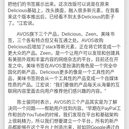
把他们的书签展示出来。这次改版可以说是在原来
Delicious基础上，改头换面，融入很多新元素，在我看
来这个版本推出后，已经看不到太多Delicious的影子
了。”江宏说。
AVOS旗下三个产品，Delicious、Zeen、美味书
签，三个各有特点但又有互通之处。AVOS收购
Delicious后增加了stack等新元素，正在将它转变成一个
更大众的产品。Zeen，是一个让用户可以发现和创建具
有美丽外观和丰富内容的网络杂志的平台，目前还在开
发之中。美味书签在AVOS里扮演的角色是一个完全中
国化的新产品，Delicious更多的像是一个工具性的产
品，美味书签则会从一个工具性的产品变成一个自媒体
性质的产品。江宏说：“我们要做的产品每天从海量的互
联网内容里面去向用户推荐他们感兴趣的内容。”
陈士骏同时表示，AVOS的三个产品其实是为了解
决同一个问题——帮助用户找到内容。“早期在PayPal工
作和创办YouTube的时候，我们发现在平台和基础架构
上很耗精力，所以我们想要建立一个平台，所有的新产
品都能够在这个平台上创造出来，就如同Google通过自