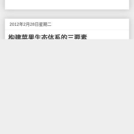
2012年2月28日星期二
构建苹果生态体系的三要素
也许对Apple来说，Nokia从来就不是什么王者，所
以他们可以轻易地踏着其傲人的市场数据而过，去开拓
属于自己的疆土。——题记
和封建的君主制一样，管理者贤明则光明一片，管
理者黑暗则浑沌异常。所幸苹果公司属于前者，在已逝
乔布斯
的带领下，已经达到了前所未有的高度。所以大
家对乔布斯的生病如此关心，乔布斯的咳嗽都可以影响
华尔街的股价。其实与其说乔布斯是一位贤明的君主，
倒不如说他是一个聪明的人，从2007年7月发售1代的
iPhone开始，到现在的iPhone4，我们可以看出乔布斯
构建苹果公司整个生态体系的3个要素：
1.给你我们认为最好的体验