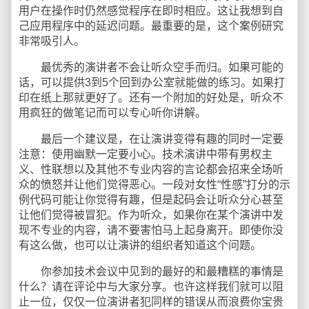
用户在操作时仍然感觉程序在即时相应。这让我想到自
己应用程序中的延迟问题。最重要的是，这个案例研究
非常吸引人。
最优秀的演讲者不会让听众空手而归。如果可能的
话，可以提供3到5个回到办公室就能做的练习。如果打
印在纸上那就更好了。还有一个附加的好处是，听众不
用疯狂的做笔记而可以专心听你讲解。
最后一个建议是，在让演讲变得有趣的同时一定要
注意：使用幽默一定要小心。技术演讲中带有男权主
义、性联想以及其他不专业内容的言论都会招来全场听
众的愤怒并让他们觉得恶心。一段对女性“性感”打分的示
例代码可能让你觉得有趣，但是起码会让听众分心甚至
让他们觉得被冒犯。作为听众，如果你在某个演讲中发
现不专业的内容，请不要害怕马上起身离开。即使你没
有这么做，也可以让演讲的组织者知道这个问题。
你参加技术会议中见到的最好的和最糟糕的事情是
什么？请在评论中与大家分享。也许这样我们就可以阻
止一位，仅仅一位演讲者犯同样的错误从而浪费你宝贵