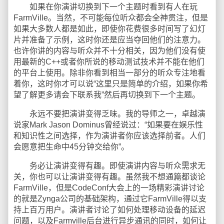
如果在你演讲切换到下一个主题时看到有人在玩
FarmVille。当然，不可能每位听众都会全神贯注，但是
如果大多数人都是如此，即使你花费很多时间写了幻灯
片并准备了示例，这时你还是应当夺回他们的注意力。
也许你讲的内容与听众并不十分相关，因为他们没有使
用最新的C++或者你所说的移动测试技术并不能在他们
的平台上使用。除非你看到相当一部分的听众专注地看
着你，这时你才可以说“这里只是简单的介绍，如果你希
望了解更多请会下联系我”然后再切换到下一个主题。
永远不要把演讲变得乏味。我的导师之一，卓越演
说家Mark Jason Dominus曾经说过：“如果要在娱乐性
和知识性之间选择，作为演讲者你应该选择前者。人们
会愿意把生命中45分钟交给你”。
务必让演讲变得有趣。即使演讲内容与听众需求无
关，你也可以让演讲变得有趣。虽然我不想通篇都谈论
FarmVille，但是CodeConf大会上的一场精彩演讲讨论
的就是Zynga公司的基础架构，通过它FarmVille得以支
持上百万用户。演讲者讨论了如何处理移动设备的延迟
问题，以及Farmville后台进行异步通讯的同时，如何让