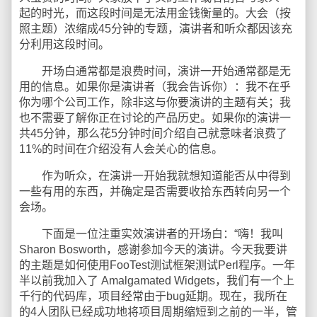
起的时光，而这段时间是无法用金钱衡量的。大会（按
照主题）浓缩成45分钟的专题，演讲者和听众都因该充
分利用这段时间。
开场白通常都是浪费时间，演讲一开始通常都是无
用的信息。如果你是演讲者（我会告诉你）：我不在乎
你为哪个公司工作，除非这与你要演讲的主题有关；我
也不需要了解你正在讨论的产品历史。如果你的演讲一
共45分钟，那么花5分钟时间介绍自己就意味者浪费了
11%的时间在介绍没有人会关心的信息。
作为听众，在演讲一开始我就想知道能否从中得到
一些有用的东西，并确定是否需要收拾东西转向另一个
会场。
下面是一位注重实效演讲者的开场白：“嗨！我叫
Sharon Bosworth，感谢参加今天的演讲。今天我要讲
的主题是如何使用FooTest测试框架测试Perl程序。一年
半以前我加入了 Amalgamated Widgets，我们有一个上
千行的代码库，项目经常由于bug延期。现在，我所在
的4人团队已经成功地将项目周期缩短到之前的一半，管