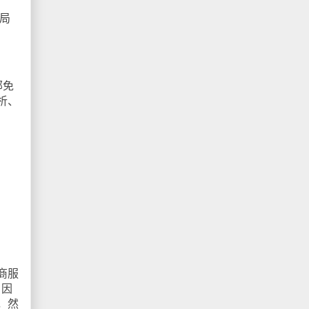
局
部免
析、
商服
，因
，然