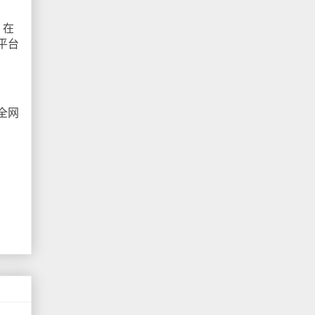
；在
平台
全网