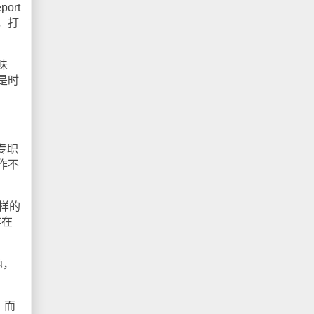
ort
，打
味
是时
专职
作不
这样的
存在
题，
，而