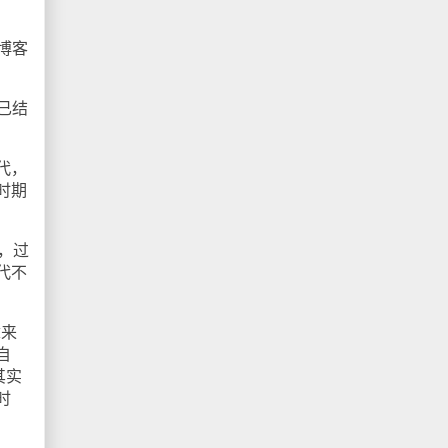
博客
已结
代，
时期
，过
代不
章来
自
其实
时