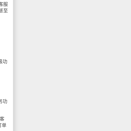
客服
甚至
级功
务功
客
订单