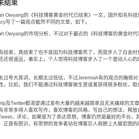
未结束
ah Owyang的《科技博客黄金时代已结束》一文，国外知名科技
ah Lacy写了一篇观点截然不同的文章，如下。
ah Owyang的市场分析，不过对于最近的《科技博客的黄金时代
结束，真结束了也不是因为科技博客死了，而是步入了白金时
还还很遥远，事实上，个人觉得科技博客步入了一个激动人心的
夸大其词，长期太过低估，不过Jeremiah有的观点的确很对
性，比如，我们不能通过科技博客做生意或者获得很多粉丝，取
elp及Twitter都渴望通过发布大量的越来越简单且无关痛痒的文
有非常多得人喜欢写作，喜欢博客的风格，写自己的想法，释放
weet，评论，如果是为了表达思想，博客仍然是最好的平台，
，正是有胆识，有思想的竞争者站在博客巨人肩膀上大展宏图的