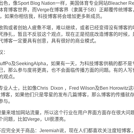
rt Blog Nation一样，美国体育专业网站Bleacher Rep
育博客世界，而Verge在博客界（隶属于SB）正颠覆传统博客
博客，如果你相信我，科技博客将会增加更多新成员。
购或者创始人疲惫不堪，难以继续，或者已经变得没有博客的
死挣扎，暂且不反驳这个观点，现在正是彻底改造博客的时候，
代博客一定要具有创意，具有很好的商业模式。
议：
Po及SeekingAlpha，如果有一天，为科技博客供稿的都不是
己，那么参与度将更高，也不会面临传播方面的问题。有的人写
的观点。
像Chris Dixon ，Fred Wilson及Ben Horowitz
发博客，如果他们只是零星的发布几篇博客，那么博客的传播就
参与。
量来增加网站流量，所以这个行业在用户界面方面存在很大问
题，比如Verge，UI很漂亮。
全关于商品：Jeremiah说，现在人们都喜欢关注度短博客