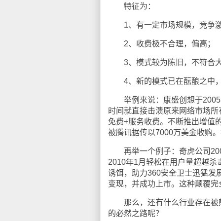
特征为：
1、有一定市场规模，竞争激
2、收费极不合理，偏高；
3、模式较为陈旧，不符合大
4、新的模式已在酝酿之中，
举例来说：康盛创想于2005年底
时间就直接击溃原来网络市场所
免费+服务收费。不断推出增值的
被腾讯据传以7000万美金收购
再举一个例子：奇虎公司200
2010年1月轻松在用户量超越
诱饵，助力360安全卫士迅猛
变现，并成功上市。这种颠覆完
那么，还有什么行业存在被颠
的必然之路呢？