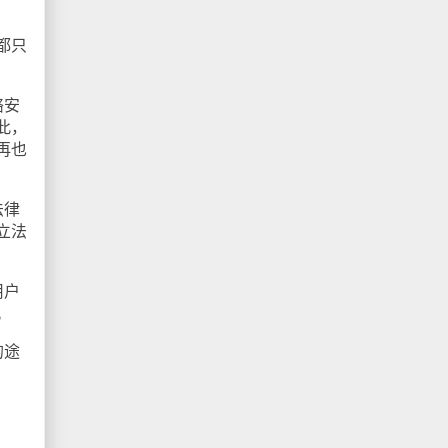
都只
络安
此，
再也
法律
立法
用户
。
的途