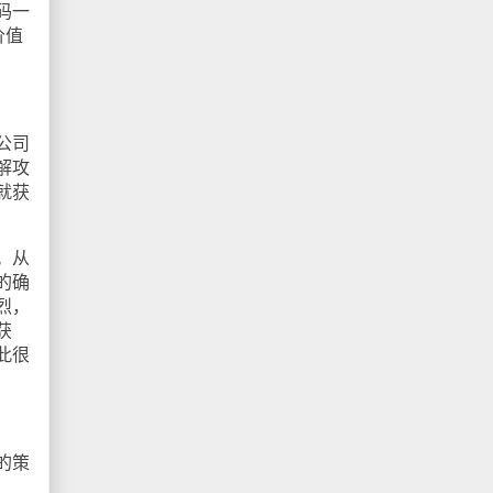
码一
价值
公司
解攻
就获
。从
的确
烈，
获
此很
的策