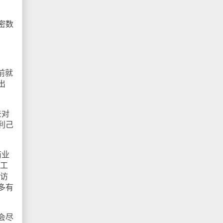
。
密数
前就
出
去对
利己
商业
会工
码访
多有
会尽