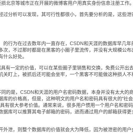
损北京等城市正在开展的微博客用户用真实身份信息注册工作
过分析可以发现，其可行性都很小，首先要分析的是，这些泄
行为在过去数年内一直存在，CSDN和天涯的数据库早几年
多次，不过那时都是在黑客的小圈子里流传，并没有大规模公布
有什么好处。
具有一定的价值，可以在某些圈子里销售和交换，免费公开出
机关盯上，被抓后还可能会坐牢，一个黑客不可能做这种损人不
的是，CSDN和天涯的用户名密码数据，本身并没有太大的
据库的价格高，但是，这种明文的用户名和密码具有很大的“社
击具有很大参考价值。通常来说，很多用户惯用一个用户名和密
数据库可以推算其电子邮箱的密码，进而通过用户的邮箱获得更
外泄，则整个数据库的价值就会大为降低，因为被泄密的用户