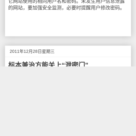
它网站使用的相同用户名和密码。未发生用户信息泄露
的网站，要加强安全监测，必要时提醒用户修改密码。
2011年12月28日星期三
标本兼治方能关上“泄密门”
日前，国内最大的程序员社区CSDN网站的用户数
据库被黑客公开发布，600万用户的登录名及密码被公
开泄露，随后又有多家网站的用户密码被流传于网络，
知名中文社区天涯网的4000万用户的登录名及密码也被
公开泄露，连日来引发众多网民对自己账号、密码等互
联网信息被盗取的普遍担忧。（12月25日《新华网》）
今年注定是互联网安全领域重要的一年，网络安全
这个原本技术领域的小众话题一下子跃入大众的视野，
天涯
和
CSDN
的泄密事件引发了大众对于泄露用户隐私