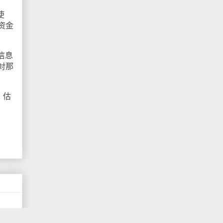
使
资金
信息
对那
，估