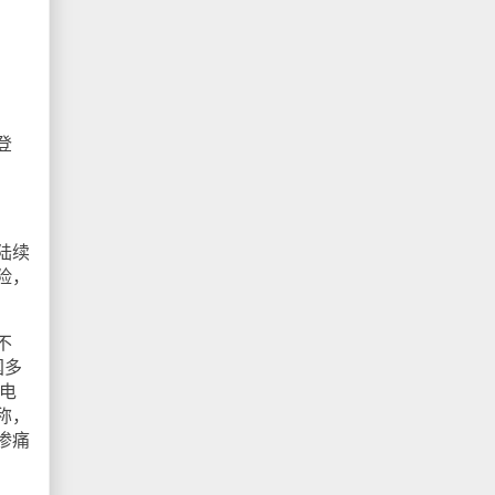
登
陆续
险，
不
国多
电
称，
惨痛