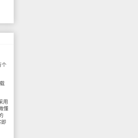
万个
下载
采用
微懂
的
客即