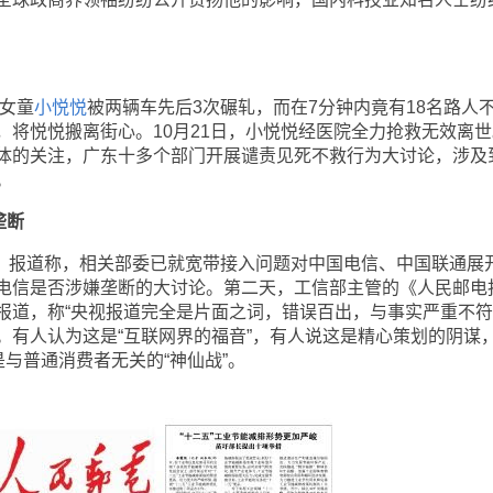
女童
小悦悦
被两辆车先后3次碾轧，而在7分钟内竟有18名路人
，将悦悦搬离街心。10月21日，小悦悦经医院全力抢救无效离世
体的关注，广东十多个部门开展谴责见死不救行为大讨论，涉及
。
垄断
》报道称，相关部委已就宽带接入问题对中国电信、中国联通展
电信是否涉嫌垄断的大讨论。第二天，工信部主管的《人民邮电
报道，称“央视报道完全是片面之词，错误百出，与事实严重不符
。有人认为这是“互联网界的福音”，有人说这是精心策划的阴谋
是与普通消费者无关的“神仙战”。