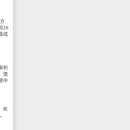
后方
和16
造成
来积
、堕
使中
。央
网，