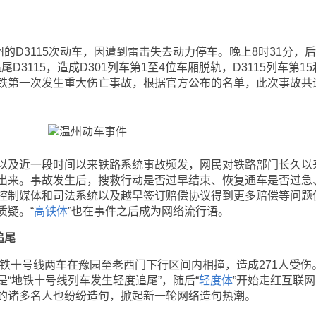
D3115次动车，因遭到雷击失去动力停车。晚上8时31分，
D3115，造成D301列车第1至4位车厢脱轨，D3115列车第15
铁第一次发生重大伤亡事故，根据官方公布的名单，此次事故共
及近一段时间以来铁路系统事故频发，网民对铁路部门长久以
出来。事故发生后，搜救行动是否过早结束、恢复通车是否过急
控制媒体和司法系统以及越早签订赔偿协议得到更多赔偿等问题
质疑。“
高铁体
”也在事件之后成为网络流行语。
追尾
铁十号线两车在豫园至老西门下行区间内相撞，造成271人受伤
“地铁十号线列车发生轻度追尾”，随后“
轻度体
”开始走红互联
的诸多名人也纷纷造句，掀起新一轮网络造句热潮。