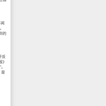
不闻
。
到的
开反
报》
”。
，是