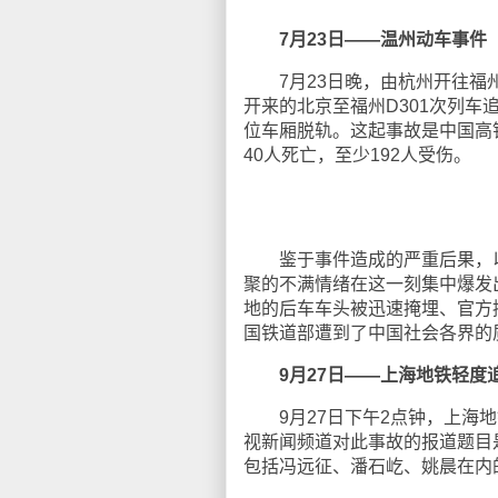
7月23日——温州动车事件
7月23日晚，由杭州开往福州的
开来的北京至福州D301次列车追尾
位车厢脱轨。这起事故是中国高
40人死亡，至少192人受伤。
鉴于事件造成的严重后果，以
聚的不满情绪在这一刻集中爆发
地的后车车头被迅速掩埋、官方
国铁道部遭到了中国社会各界的
9月27日——上海地铁轻度
9月27日下午2点钟，上海地
视新闻频道对此事故的报道题目是
包括冯远征、潘石屹、姚晨在内