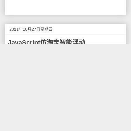
2011年10月27日星期四
JavaScript仿淘宝智能浮动
我们经常在淘宝网看到这样的特效，商品列表特别
长，而商品列名称始终保持在最顶端。如果你把滚动条
滚动至最上边了，那么它会自动判断是否到顶端了，然
后一直置顶从而不怕遮挡。
这种特效是通过JavaScript和CSS实现的，在实际
开发中有不少用途，下面是我找到的一个使用
JavaScript制作的仿淘宝智能浮动的源代码，兼容性不
错，在IE、Firefox、Chrome下都能正常工作。
在Z-Blog中使用这个特效代码需要注意，如果在侧
边栏使用，则需要注意，侧栏中的栏目不能使用
JavaScript动态加载，必须用静态的格式，否则在