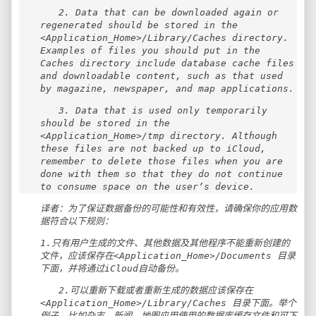
2. Data that can be downloaded again or
regenerated should be stored in the
<Application_Home>/Library/Caches directory.
Examples of files you should put in the
Caches directory include database cache files
and downloadable content, such as that used
by magazine, newspaper, and map applications.
3. Data that is used only temporarily
should be stored in the
<Application_Home>/tmp directory. Although
these files are not backed up to iCloud,
remember to delete those files when you are
done with them so that they do not continue
to consume space on the user’s device.
译者：为了保证数据备份的可能性和有效性，请确保你的应用数
据符合以下规则：
1.只有用户生成的文件、其他数据及其他程序不能重新创建的
文件，应该保存在<Application_Home>/Documents 目录
下面，并将通过iCloud自动备份。
2.可以重新下载或者重新生成的数据应该保存在
<Application_Home>/Library/Caches 目录下面。举个
例子，比如杂志、新闻、地图应用使用的数据库缓存文件和可下