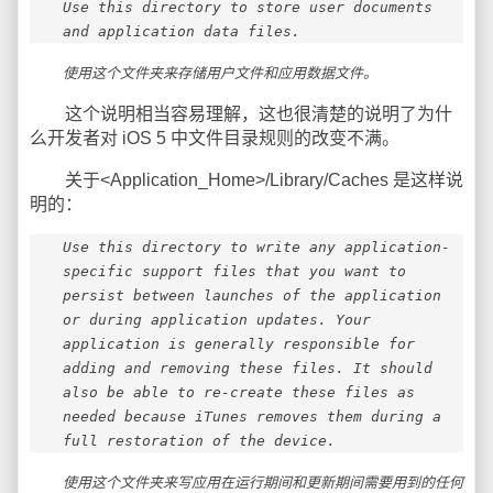
Use this directory to store user documents
and application data files.
使用这个文件夹来存储用户文件和应用数据文件。
这个说明相当容易理解，这也很清楚的说明了为什
么开发者对 iOS 5 中文件目录规则的改变不满。
关于<Application_Home>/Library/Caches 是这样说
明的：
Use this directory to write any application-
specific support files that you want to
persist between launches of the application
or during application updates. Your
application is generally responsible for
adding and removing these files. It should
also be able to re-create these files as
needed because iTunes removes them during a
full restoration of the device.
使用这个文件夹来写应用在运行期间和更新期间需要用到的任何