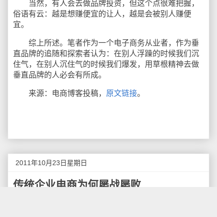
当然，有人会去做品牌投资，但这个点很难把握，
俗语有云：越是想赚便宜的让人，越是会被别人赚便
宜。
综上所述。笔者作为一个电子商务从业者，作为垂
直品牌的追随和探索者认为：在别人浮躁的时候我们沉
住气，在别人沉住气的时候我们爆发，用草根精神去做
垂直品牌的人必会有所成。
来源：电商博客投稿，
原文链接
。
2011年10月23日星期日
传统企业电商为何屡战屡败
传统企业商战多年，他们对自己所处的行业认知、
商业运作、盈利手段、实干精神是无可挑剔的，而他们