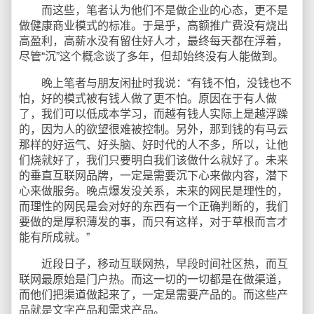
而这些，笔者认为他们不是做企业的心态，更不是
做健康商业模式的标准。于是乎，高额推广费没有烧出
高盈利，高薪水没有留住好人才，最终每天都在浮着，
尽管“沉”这个概念谈了多年，但却始终没有人能做到。
晚上笔者与朋友闲扯时我说：“有钱不怕，没钱也不
怕，好的模式被有钱人做了更不怕。原因在于有人做
了，我们可以低成本学习，而越有钱人实际上是越浮躁
的，因为人的欲望很难被控制。另外，那到钱的有马云
那样的好运气、好头脑、好时代的人不多，所以，让他
们烧就好了，我们只要明白我们该做什么就好了。未来
的垂直互联网品牌，一定是需要沉下心来做内容，潜下
心来做服务。晚点爆发没关系，未来的网民是理性的，
而理性的网民是会对好的东西有一个正确判断的，我们
要做的是厚积薄发的事，而只有这样，对于草根而言才
能有所成就。”
近段日子，移动互联网热，早段时间社区热，而互
联网最原始是门户热。而这一切的一切都是在做渠道，
而他们把渠道做起来了，一定是需要产品的。而这些产
品就是文字产品和需求产品。