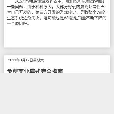
从这个Wii最佳游戏列表中，我们也可以看出Wii的
一些问题，由于种种原因，大部分好玩的游戏都是任天
堂自己开发的，第三方开发的游戏较少，导致整个Wii的
生态系统逐渐失衡，这可能也是Wii最近销量不断下降的
一个原因吧。
2011年9月17日星期六
免费商业模式完全指南
编者按：Future Simple是一家为小商户开发在线软
件的公司，其创始人兼CEO Uzi Shmilovici撰写了这篇
文章。这篇文章是基于芝加哥大学布斯商学院
(University of Chicago Booth School of Business)经济
学教授Eric Budish的一项研究，并结合了Andreessen-
Horowitz的风险合伙人和斯坦福商学院教授Peter Levine