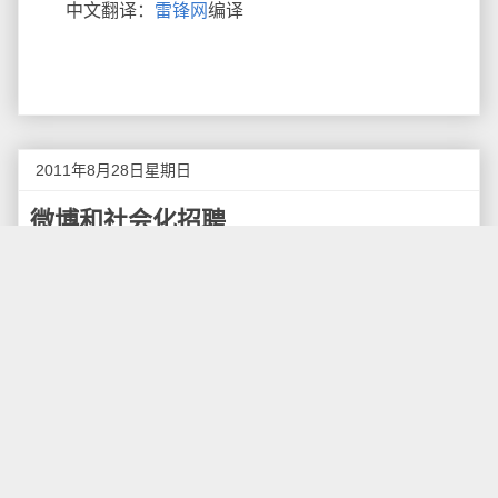
中文翻译：
雷锋网
编译
2011年8月28日星期日
微博和社会化招聘
当51job、智联招聘等传统的网络招聘还在打到广告
战的时候，一种新型的招聘方式——社会化招聘正在慢
慢地崛起，越来越来的企业尝试通过微博来招聘员工，
特别是一些初创企业，创始人直接在微博上求贤的现象
更是比比皆是，而最近新浪微博更是与大街网推出了微
招聘，与传统招聘网站开始正面争夺市场。
我们通过新浪微博搜索“微博招聘”这个关键字单单今
年1月份到7月底就有10几万之多，也有很多专门发布招
聘信息的微博账号，他们的粉丝数都在10万以上，以电