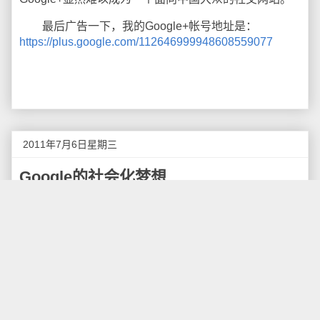
最后广告一下，我的Google+帐号地址是：
https://plus.google.com/112646999948608559077
2011年7月6日星期三
Google的社会化梦想
从1997年创立起，Google的搜索引擎就占据了互联
网十余年的主导位置，设置Google为主页远比Yahoo、
MSN要有用得多，在Google搜索框背后是服务器、蜘蛛
与数据算法为你寻找内容，这些内容可能是网页、图
片、视频甚至一个PDF文档，Google从整个互联网信息
爆炸中获益，事实上Google已经在搜索领域做得足够出
色，还创造出了Gmail、Android、Google Docs一系列
深植于Google价值观的产品。