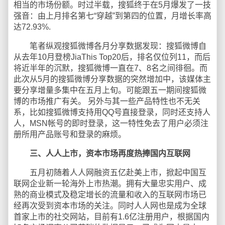
相当的市场份额。时过半载，搜狐终于在5月爆发了一技
强音：由上月排名第七“穿越”到第四的位置，月增长率高
达72.93%.
笔者纵观搜狐微博各月分享数据发现：搜狐微博自
从去年10月登榜JiaThis Top20后，排名仅位列11，而后
将近半年的沉默，搜狐微博一直在7、8名之间徘徊。而
此次从5月的搜狐微博分享数据的突然增加中，该媒体主
要分享增量多集中在五月上旬。可能跟五一期间搜狐微
博的市场推广有关。 另外与其一些产品特性也不无关
系，比如搜狐微博支持用QQ号直接登录，同时还支持人
人，MSN帐号的即时登录，这一特性免去了用户必须注
册所用产品账号和登录的麻烦。
三、人人上市，资本市场再度热捧国内互联网
五月初随着人人网融资五亿赴美上市，掀起中国互
联网企业新一轮海外上市热潮。拥有大量忠实用户、成
熟的商业模式及稳定增长的流量和收入的互联网市场已
经再次受到资本市场的关注。同时人人网也是成为全球
首家上市的社交网站，目前有1.6亿注册用户，根据国内