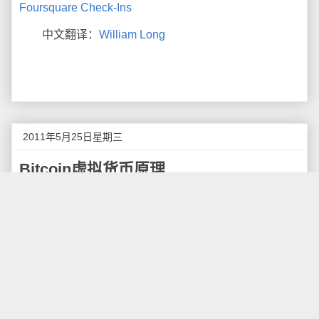
Foursquare Check-Ins
中文翻译：
William Long
2011年5月25日星期三
Bitcoin虚拟货币原理
Bitcoin 是最近热议的话题，不过中文资料非常少，
这篇文章不会评论 Bitcoin 的意义和利弊，只希望以尽简
单的方式介绍什么是 Bitcoin，让更多人了解到这个有趣
且了不起的创意。同时笔者不断修正或补充内容，尽量
做到当有人问到“什么是Bitcoin”时，只需把这篇文章的
网址发给他就可以了。
初步认识Bitcoin